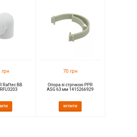
35
Американк
40х
К
 грн
70 грн
R Raftec ВВ
Опора зі стрічкою PPR
 RFU3203
ASG 63 мм 1415266929
ПИТИ
КУПИТИ