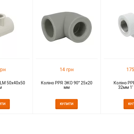
грн
14 грн
175
PLM 50х40х50
Коліно PPR ЭКО 90° 25x20
Коліно PP
м
мм
32мм 1'
ИТИ
КУПИТИ
КУ