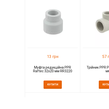
13 грн
57 
Муфта редукційна PPR
Трійник PPR 
Raftec 32х20 мм RR3220
м
КУПИТИ
КУП