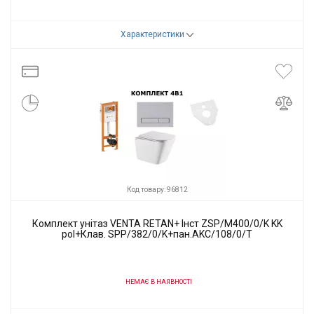
Код товару:
96501
Характеристики
Виробник
VENTA
Код товару: 96812
Комплект унітаз VENTA RETAN+ Інст ZSP/M400/0/K KK
pol+Клав. SPP/382/0/K+пан.AKC/108/0/T
НЕМАЄ В НАЯВНОСТІ