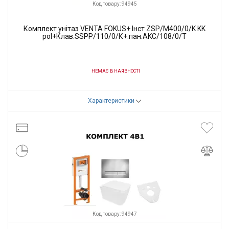
Код товару: 94945
Комплект унітаз VENTA FOKUS+ Інст ZSP/M400/0/K KK
pol+Клав.SSPP/110/0/К+.пан.AKC/108/0/T
НЕМАЄ В НАЯВНОСТІ
Код товару:
94945
Характеристики
Виробник
VENTA
Код товару: 94947