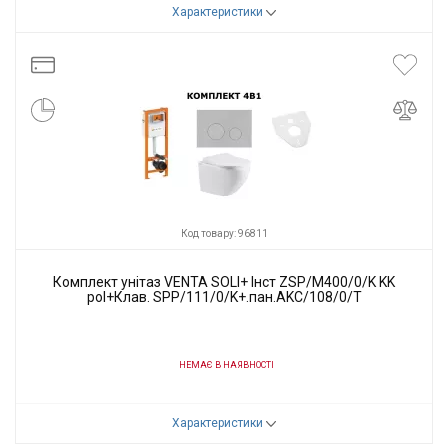
Код товару:
96812
Характеристики
Виробник
VENTA
Код товару: 96811
Комплект унітаз VENTA SOLI+ Інст ZSP/M400/0/K KK
pol+Клав. SPP/111/0/K+.пан.AKC/108/0/T
НЕМАЄ В НАЯВНОСТІ
Код товару:
96811
Характеристики
Виробник
VENTA