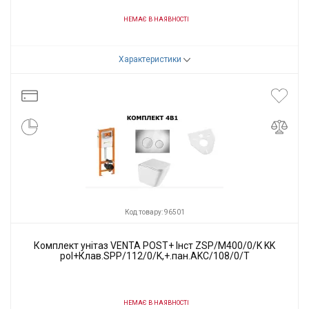
НЕМАЄ В НАЯВНОСТІ
Код товару:
96810
Характеристики
Виробник
VENTA
Код товару: 96501
Комплект унітаз VENTA POST+ Інст ZSP/M400/0/K KK
pol+Клав.SPP/112/0/K,+.пан.AKC/108/0/T
НЕМАЄ В НАЯВНОСТІ