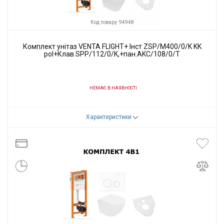
Код товару: 94948
Комплект унітаз VENTA FLIGHT+ Інст ZSP/M400/0/K KK
pol+Клав.SPP/112/0/K,+пан.AKC/108/0/T
НЕМАЄ В НАЯВНОСТІ
Код товару:
94948
Характеристики
Виробник
VENTA