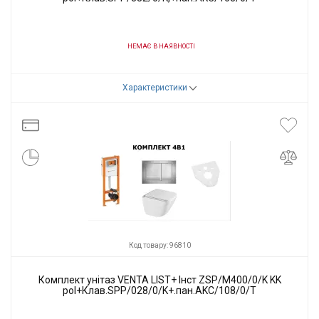
НЕМАЄ В НАЯВНОСТІ
Код товару:
94946
Характеристики
Виробник
VENTA
Код товару: 96810
Комплект унітаз VENTA LIST+ Інст ZSP/M400/0/K KK
pol+Клав.SPP/028/0/K+.пан.AKC/108/0/T