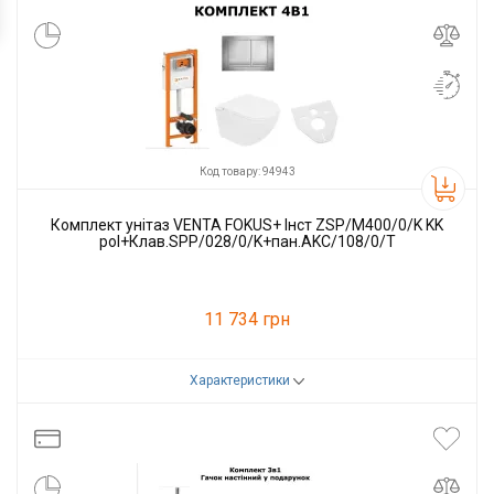
Код товару: 94943
Комплект унітаз VENTA FOKUS+ Інст ZSP/M400/0/K KK
pol+Клав.SPP/028/0/K+пан.AKC/108/0/T
11 734 грн
Характеристики
Код товару:
94943
Виробник
VENTA