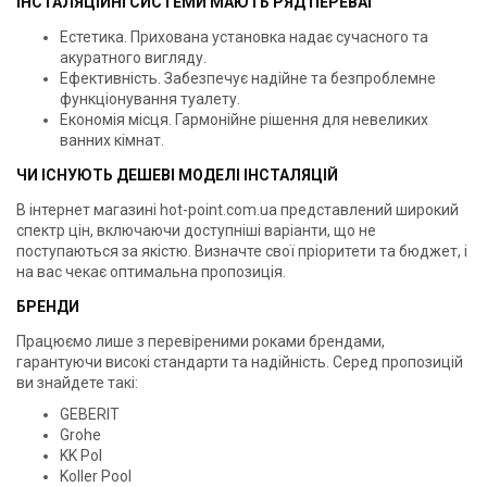
ІНСТАЛЯЦІЙНІ СИСТЕМИ МАЮТЬ РЯД ПЕРЕВАГ
Естетика. Прихована установка надає сучасного та
акуратного вигляду.
Ефективність. Забезпечує надійне та безпроблемне
функціонування туалету.
Економія місця. Гармонійне рішення для невеликих
ванних кімнат.
ЧИ ІСНУЮТЬ ДЕШЕВІ МОДЕЛІ ІНСТАЛЯЦІЙ
В інтернет магазині hot-point.com.ua представлений широкий
спектр цін, включаючи доступніші варіанти, що не
поступаються за якістю. Визначте свої пріоритети та бюджет, і
на вас чекає оптимальна пропозиція.
БРЕНДИ
Працюємо лише з перевіреними роками брендами,
гарантуючи високі стандарти та надійність. Серед пропозицій
ви знайдете такі:
GEBERIT
Grohe
KK Pol
Koller Pool