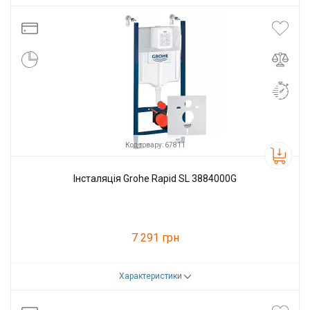
Код товару:
122409
Виробник
Grohe
Код товару: 67811
Інсталяція Grohe Rapid SL 3884000G
7 291 грн
Характеристики
Код товару:
67811
Виробник
Grohe