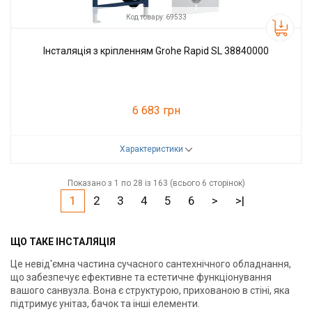
Код товару: 69533
Інсталяція з кріпленням Grohe Rapid SL 38840000
6 683 грн
Характеристики
Код товару:
69533
Виробник
Grohe
Показано з 1 по 28 із 163 (всього 6 сторінок)
1
2
3
4
5
6
>
>|
ЩО ТАКЕ ІНСТАЛЯЦІЯ
Це невід'ємна частина сучасного сантехнічного обладнання,
що забезпечує ефективне та естетичне функціонування
вашого санвузла. Вона є структурою, прихованою в стіні, яка
підтримує унітаз, бачок та інші елементи.