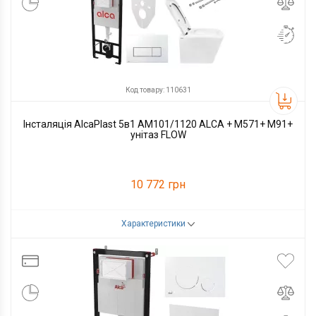
Код товару: 110631
Інсталяція AlcaPlast 5в1 AM101/1120 ALCA + M571+ M91+
унітаз FLOW
10 772 грн
Характеристики
Код товару:
110631
Виробник
Alcaplast