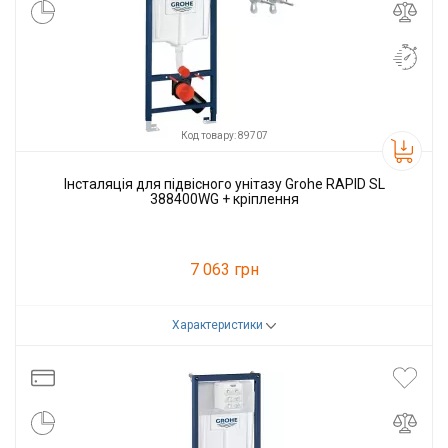
Код товару: 89707
Інсталяція для підвісного унітазу Grohe RAPID SL
388400WG + кріплення
7 063 грн
Характеристики
Код товару:
89707
Виробник
Grohe