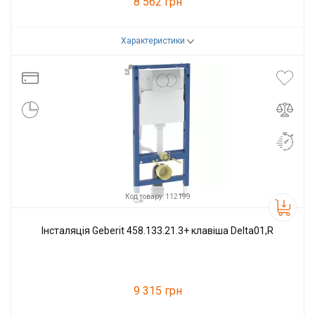
8 562 грн
Характеристики
Код товару:
112179
Виробник
Geberit
Код товару: 112199
Інсталяція Geberit 458.133.21.3+ клавіша Delta01,R
9 315 грн