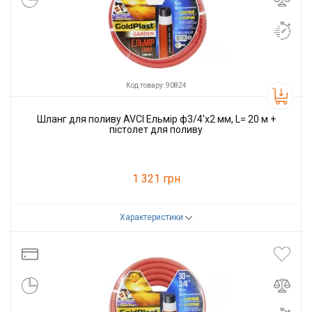
Код товару: 90824
Шланг для поливу AVCI Ельмір ф3/4'x2 мм, L= 20 м +
пістолет для поливу
1 321 грн
Характеристики
Код товару:
90824
Виробник
AVCI