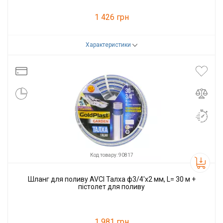
1 426 грн
Характеристики
Код товару:
90816
Виробник
AVCI
Код товару: 90817
Шланг для поливу AVCI Талха ф3/4'x2 мм, L= 30 м +
пістолет для поливу
1 981 грн