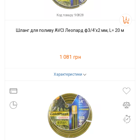
Код товару: 90828
Шланг для поливу AVCI Леопард ф3/4'x2 мм, L= 20 м
1 081 грн
Характеристики
Код товару:
90828
Виробник
AVCI