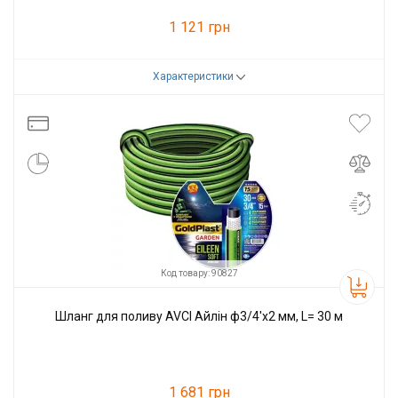
1 121 грн
Характеристики
Код товару:
90826
Виробник
AVCI
Код товару: 90827
Шланг для поливу AVCI Айлін ф3/4'x2 мм, L= 30 м
1 681 грн