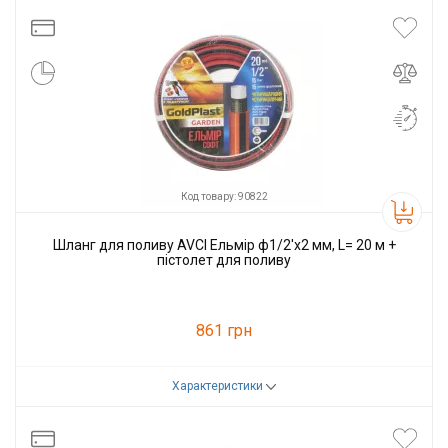
Виробник
AVCI
Код товару: 90822
Шланг для поливу AVCI Ельмір ф1/2'x2 мм, L= 20 м +
пістолет для поливу
861 грн
Характеристики
Код товару:
90822
Виробник
AVCI