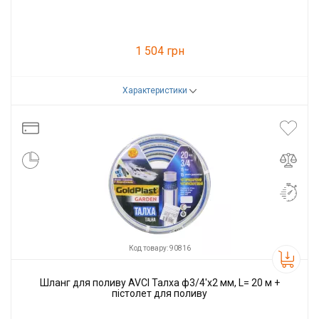
1 504 грн
Характеристики
Код товару:
90821
Виробник
AVCI
Код товару: 90816
Шланг для поливу AVCI Талха ф3/4'x2 мм, L= 20 м +
пістолет для поливу