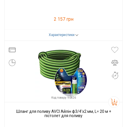
2 157 грн
Характеристики
Код товару:
100478
Виробник
AVCI
Код товару: 90826
Шланг для поливу AVCI Айлін ф3/4'x2 мм, L= 20 м +
пістолет для поливу