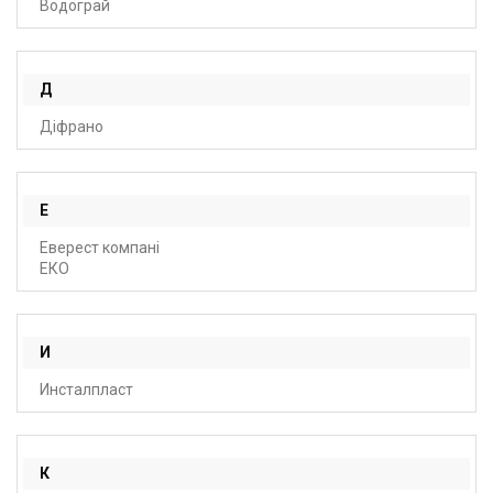
Водограй
Д
Діфрано
Е
Еверест компані
ЕКО
И
Инсталпласт
К