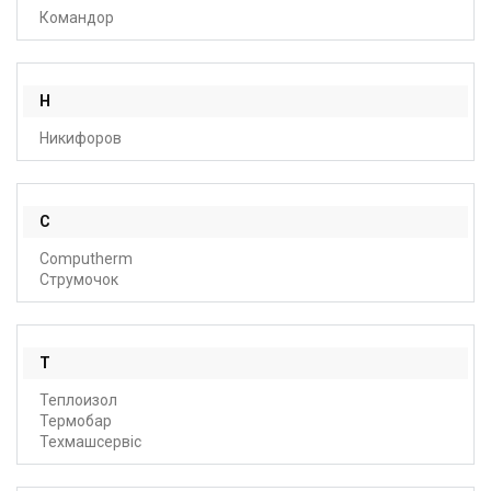
Командор
Н
Никифоров
С
Сomputherm
Струмочок
Т
Теплоизол
Термобар
Техмашсервіс