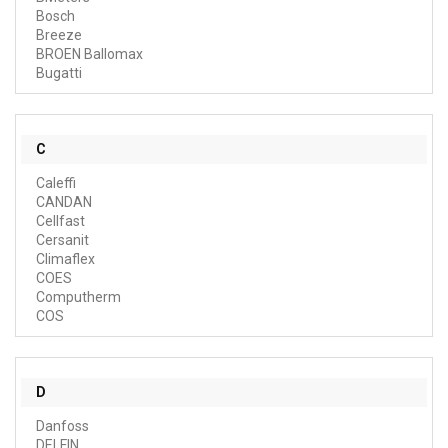
Bosch
Breeze
BROEN Ballomax
Bugatti
C
Caleffi
CANDAN
Cellfast
Cersanit
Climaflex
COES
Computherm
COS
D
Danfoss
DELFIN