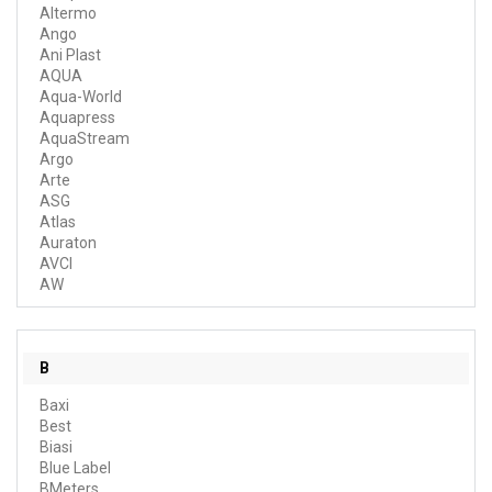
Altermo
Ango
Ani Plast
AQUA
Aqua-World
Aquapress
AquaStream
Argo
Arte
ASG
Atlas
Auraton
AVCI
AW
B
Baxi
Best
Biasi
Blue Label
BMeters