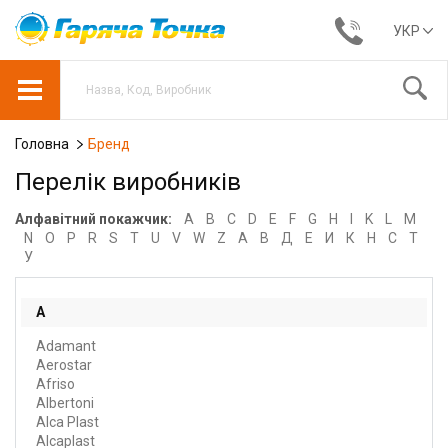
УКР
Головна
Бренд
Перелік виробників
Алфавітний покажчик:
A
B
C
D
E
F
G
H
I
K
L
M
N
O
P
R
S
T
U
V
W
Z
А
В
Д
Е
И
К
Н
С
Т
У
A
Adamant
Aerostar
Afriso
Albertoni
Alca Plast
Alcaplast