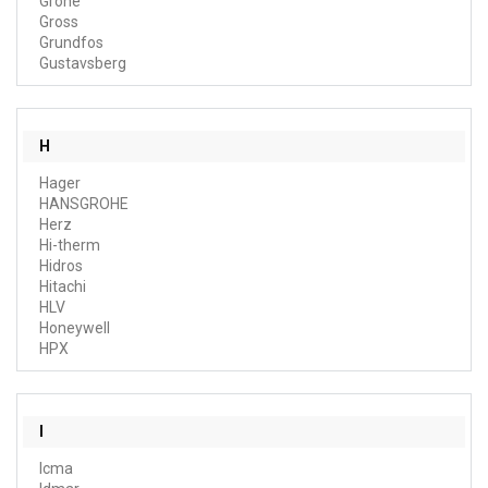
Grohe
Gross
Grundfos
Gustavsberg
H
Hager
HANSGROHE
Herz
Hi-therm
Hidros
Hitachi
HLV
Honeywell
HPX
I
Icma