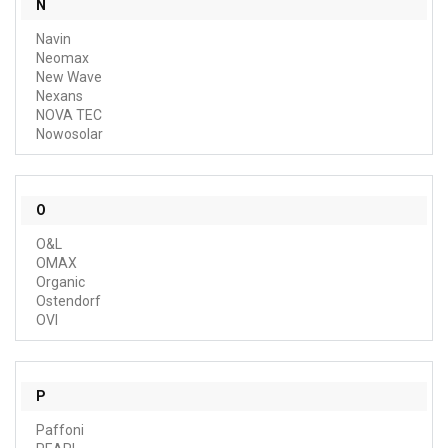
N
Navin
Neomax
New Wave
Nexans
NOVA TEC
Nowosolar
O
O&L
OMAX
Organic
Ostendorf
OVI
P
Paffoni