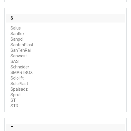
S
Salus
Sanflex
Sanpol
SantehPlast
SanTehRai
Sanwest
SAS
Schneider
SMARTBOX
Sololift
SoloPlast
Spalsadz
Sprut
ST
STR
T