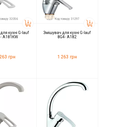
товару: 32056
Код товару: 31297
для кухні G-lauf
Змішувач для кухні G-lauf
- A181KW
8G4- A182
 263 грн
1 263 грн
32056
Код товару:
31297
G-lauf
Виробник
G-lauf