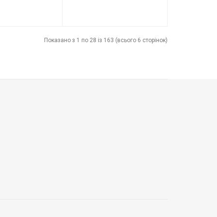
78380
Код товару:
75983
Grohe
Виробник
Grohe
Показано з 1 по 28 із 163 (всього 6 сторінок)