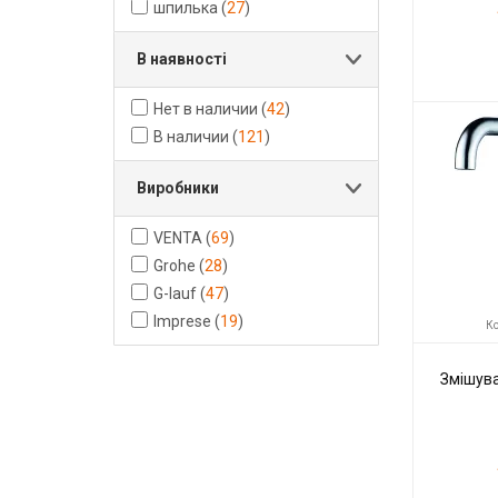
шпилька
(
27
)
В наявності
Код товару:
Нет в наличии
(
42
)
Виробник
В наличии
(
121
)
Виробники
VENTA
(
69
)
Grohe
(
28
)
G-lauf
(
47
)
Imprese
(
19
)
Ко
Змішува