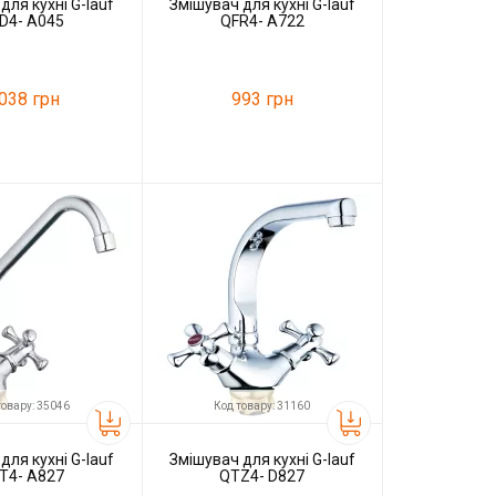
для кухні G-lauf
Змішувач для кухні G-lauf
D4- A045
QFR4- A722
 038 грн
993 грн
36475
Код товару:
31144
G-lauf
Виробник
G-lauf
товару: 35046
Код товару: 31160
для кухні G-lauf
Змішувач для кухні G-lauf
T4- A827
QTZ4- D827