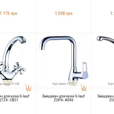
1 173 грн
1 038 грн
1
31162
Код товару:
31149
Код товару:
G-lauf
Виробник
G-lauf
Виробник
д товару: 31158
Код товару: 31176
Код 
ч для кухні G-lauf
Змішувач для кухні G-lauf
Змішувач 
QTZ4- С827
ZOP4- A045
ZO