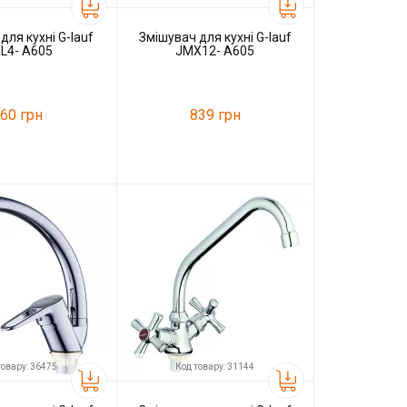
для кухні G-lauf
Змішувач для кухні G-lauf
L4- A605
JMX12- A605
60 грн
839 грн
34282
Код товару:
34281
G-lauf
Виробник
G-lauf
товару: 36475
Код товару: 31144