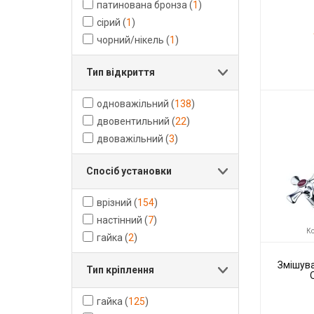
патинована бронза
(
1
)
сірий
(
1
)
чорний/нікель
(
1
)
Тип відкриття
Код товару:
Виробник
одноважільний
(
138
)
двовентильний
(
22
)
двоважільний
(
3
)
Спосіб установки
врізний
(
154
)
настінний
(
7
)
Ко
гайка
(
2
)
Змішува
Тип кріплення
гайка
(
125
)