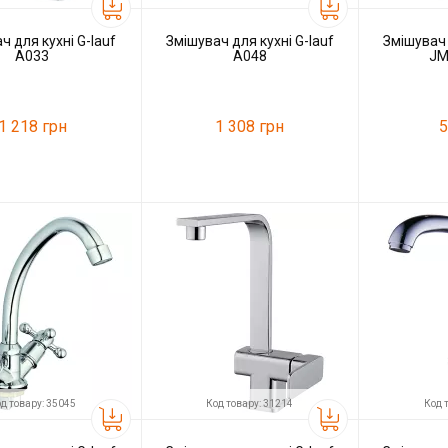
ч для кухні G-lauf
Змішувач для кухні G-lauf
Змішувач 
A033
A048
JM
1 218 грн
1 308 грн
5
48684
Код товару:
49553
Код товару:
G-lauf
Виробник
G-lauf
Виробник
д товару: 35045
Код товару: 31214
Код 