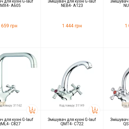
ч для кухні G-lauf
Змішувач для кухні G-lauf
Змішувач 
JMX4- A605
NEB4- A123
NU
659 грн
1 444 грн
1
35045
Код товару:
31214
Код товару:
G-lauf
Виробник
G-lauf
Виробник
д товару: 31162
Код товару: 31149
Код 
ч для кухні G-lauf
Змішувач для кухні G-lauf
Змішувач 
QML4- C827
QMT4- C722
QS