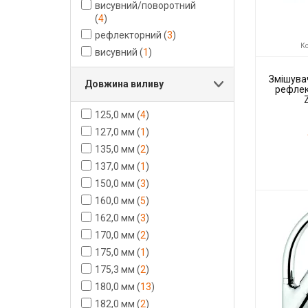
висувний/поворотний
(
4
)
рефлекторний
(
3
)
Ко
висувний
(
1
)
Змішувач
Довжина виливу
рефле
125,0 мм
(
4
)
127,0 мм
(
1
)
135,0 мм
(
2
)
137,0 мм
(
1
)
150,0 мм
(
3
)
Код товару:
160,0 мм
(
5
)
Виробник
162,0 мм
(
3
)
170,0 мм
(
2
)
175,0 мм
(
1
)
175,3 мм
(
2
)
180,0 мм
(
13
)
182,0 мм
(
2
)