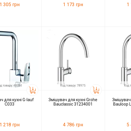
1 305 грн
1 173 грн
1
31158
Код товару:
31176
Код товару:
G-lauf
Виробник
G-lauf
Виробник
д товару: 48091
Код товару: 78975
Код 
ч для кухні G-lauf
Змішувач для кухні Grohe
Змішувач 
С033
Bauclassic 31234001
Bauloop 
1 218 грн
4 786 грн
5