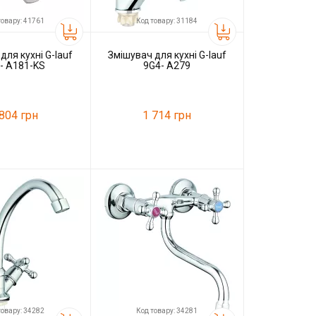
товару: 41761
Код товару: 31184
для кухні G-lauf
Змішувач для кухні G-lauf
- A181-KS
9G4- A279
 804 грн
1 714 грн
41761
Код товару:
31184
G-lauf
Виробник
G-lauf
товару: 34282
Код товару: 34281