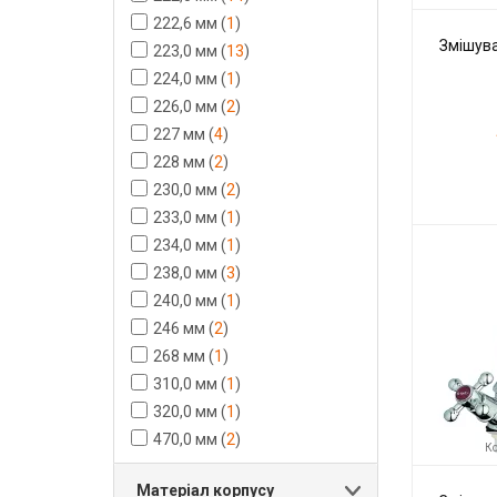
222,6 мм
(
1
)
Змішува
223,0 мм
(
13
)
224,0 мм
(
1
)
226,0 мм
(
2
)
227 мм
(
4
)
228 мм
(
2
)
230,0 мм
(
2
)
233,0 мм
(
1
)
Код товару:
Виробник
234,0 мм
(
1
)
238,0 мм
(
3
)
240,0 мм
(
1
)
246 мм
(
2
)
268 мм
(
1
)
310,0 мм
(
1
)
320,0 мм
(
1
)
470,0 мм
(
2
)
Ко
Матеріал корпусу