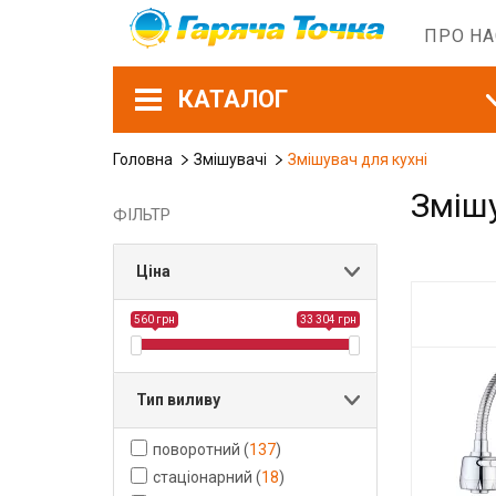
ПРО Н
КАТАЛОГ
Головна
Змішувачі
Змішувач для кухні
Змішу
ФІЛЬТР
Ціна
560 грн
33 304 грн
Тип виливу
поворотний
(
137
)
стаціонарний
(
18
)