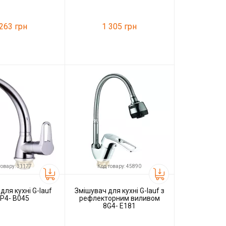
 263 грн
1 305 грн
35046
Код товару:
31160
G-lauf
Виробник
G-lauf
товару: 31177
Код товару: 45890
для кухні G-lauf
Змішувач для кухні G-lauf з
P4- B045
рефлекторним виливом
8G4- E181