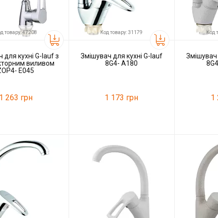
д товару: 47208
Код товару: 31179
Код 
 для кухні G-lauf з
Змішувач для кухні G-lauf
Змішувач 
кторним виливом
8G4- A180
8G4
ZOP4- E045
1 263 грн
1 173 грн
1
47208
Код товару:
31179
Код товару:
G-lauf
Виробник
G-lauf
Виробник