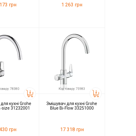
 173 грн
1 263 грн
31177
Код товару:
45890
G-lauf
Виробник
G-lauf
товару: 78380
Код товару: 75983
для кухні Grohe
Змішувач для кухні Grohe
L-size 31232001
Blue Bi-Flow 33251000
 430 грн
17 318 грн