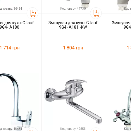
д товару: 36484
Код товару: 44730
Код 
ч для кухні G-lauf
Змішувач для кухні G-lauf
Змішувач 
9G4- A180
9G4- A181 -KW
9G4
1 714 грн
1 804 грн
1
36484
Код товару:
44730
Код товару:
G-lauf
Виробник
G-lauf
Виробник
д товару: 48684
Код товару: 49553
Код 