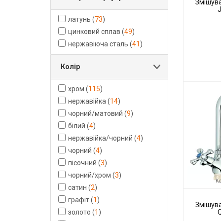
Змішува
латунь
(
73
)
цинковий сплав
(
49
)
нержавіюча сталь
(
41
)
Колір
Код товару:
хром
(
115
)
Виробник
нержавійка
(
14
)
чорний/матовий
(
9
)
білий
(
4
)
нержавійка/чорний
(
4
)
чорний
(
4
)
пісочний
(
3
)
чорний/хром
(
3
)
Ко
сатин
(
2
)
графіт
(
1
)
Змішува
золото
(
1
)