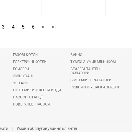
48091
Код товару:
78975
Код товару:
G-lauf
Виробник
Grohe
Виробник
3
4
5
6
>
>|
ГАЗОВІ КОТЛИ
ВАННИ
ЕЛЕКТРИЧНІ КОТЛИ
ТУМБИ З УМИВАЛЬНИКОМ
БОЙЛЕРИ
СТАЛЕВІ ПАНЕЛЬНІ
РАДІАТОРИ
ЗМІШУВАЧІ
БІМЕТАЛІЧНІ РАДІАТОРИ
УНІТАЗИ
РУШНИКОСУШАРКИ ВОДЯНІ
СИСТЕМИ ОЧИЩЕННЯ ВОДИ
НАСОСНІ СТАНЦІЇ
ПОВЕРХНЕВІ НАСОСИ
ерти
Умови обслуговування клієнтів