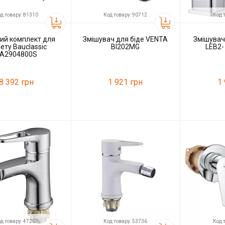
д товару: 81310
Код товару: 90712
Код 
ий комплект для
Змiшувач для бiде VENTA
Змішувач 
ету Bauclassic
BI202MG
LEB2-
A2904800S
8 392 грн
1 921 грн
1
81310
Код товару:
90712
Код товару:
Grohe
Виробник
VENTA
Виробник
д товару: 47207
Код товару: 53736
Код 