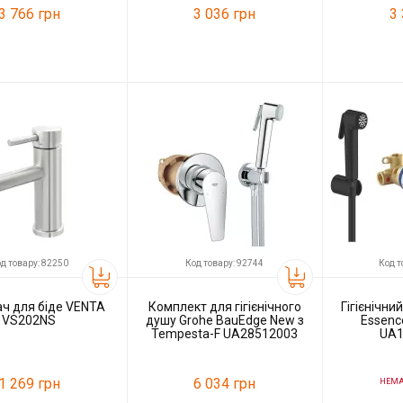
3 766 грн
3 036 грн
3
88006
Код товару:
88007
Код товару:
VENTA
Виробник
VENTA
Виробник
д товару: 82250
Код товару: 92744
Код т
ч для біде VENTA
Комплект для гігієнічного
Гігієнічни
VS202NS
душу Grohe BauEdge New з
Essenc
Tempesta-F UA28512003
UA1
1 269 грн
6 034 грн
НЕМАЄ