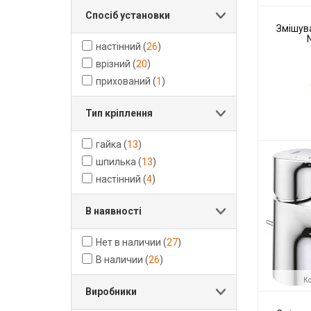
Спосіб установки
Змішува
настінний
(
26
)
врізний
(
20
)
прихований
(
1
)
Тип кріплення
Код товару:
гайка
(
13
)
Виробник
шпилька
(
13
)
настінний
(
4
)
В наявності
Нет в наличии
(
27
)
В наличии
(
26
)
Ко
Виробники