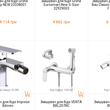
ач для біде Grohe
Змішувач для біде Grohe
Змішувач д
op NEW 23338001
Eurosmart New S-Size
Bau Classi
32929003
F
4 114 грн
4 662 грн
6
78381
Код товару:
78979
Код товару:
Grohe
Виробник
Grohe
Виробник
д товару: 45188
Код товару: 104260
Код 
ч для біде Imprese
Змішувач для біде VENTA
Змішувач
Bilovec
BBL207NC
B