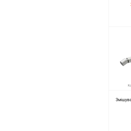
Код товару:
Виробник
Ко
Змішува