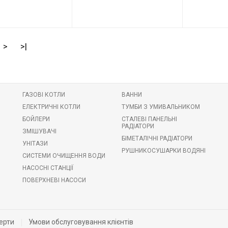
Код товару:
Виробник
82250
Код товару:
92744
VENTA
Виробник
Grohe
>
>|
ГАЗОВІ КОТЛИ
ВАННИ
ЕЛЕКТРИЧНІ КОТЛИ
ТУМБИ З УМИВАЛЬНИКОМ
БОЙЛЕРИ
СТАЛЕВІ ПАНЕЛЬНІ
РАДІАТОРИ
ЗМІШУВАЧІ
БІМЕТАЛІЧНІ РАДІАТОРИ
УНІТАЗИ
РУШНИКОСУШАРКИ ВОДЯНІ
СИСТЕМИ ОЧИЩЕННЯ ВОДИ
НАСОСНІ СТАНЦІЇ
ПОВЕРХНЕВІ НАСОСИ
ерти
Умови обслуговування клієнтів