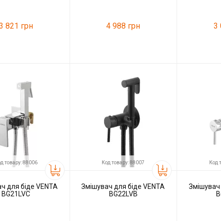
3 821 грн
4 988 грн
3
45188
Код товару:
104260
Код товару:
Imprese
Виробник
VENTA
Виробник
д товару: 88006
Код товару: 88007
Код 
ч для біде VENTA
Змішувач для біде VENTA
Змішувач
BG21LVC
BG22LVB
B