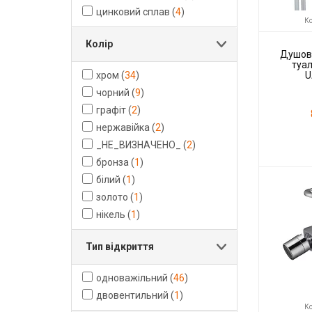
цинковий сплав
(
4
)
Ко
Колір
Душов
туал
хром
(
34
)
U
чорний
(
9
)
графіт
(
2
)
нержавійка
(
2
)
_НЕ_ВИЗНАЧЕНО_
(
2
)
бронза
(
1
)
Код товару:
Виробник
білий
(
1
)
золото
(
1
)
нікель
(
1
)
Тип відкриття
одноважільний
(
46
)
двовентильний
(
1
)
Ко