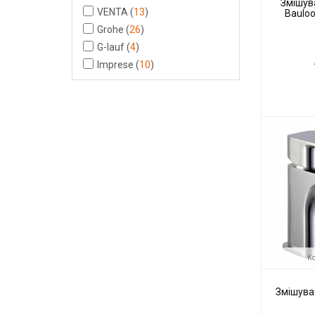
Змішув
VENTA
(
13
)
Baulo
Grohe
(
26
)
G-lauf
(
4
)
Imprese
(
10
)
Код товару:
Виробник
Ко
Змішува