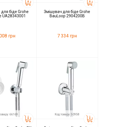
 для біде Grohe
Змішувач для біде Grohe
e UA28343001
BauLoop 2904200B
 008 грн
7 334 грн
74211
Код товару:
55672
Grohe
Виробник
Grohe
товару: 66169
Код товару: 50958