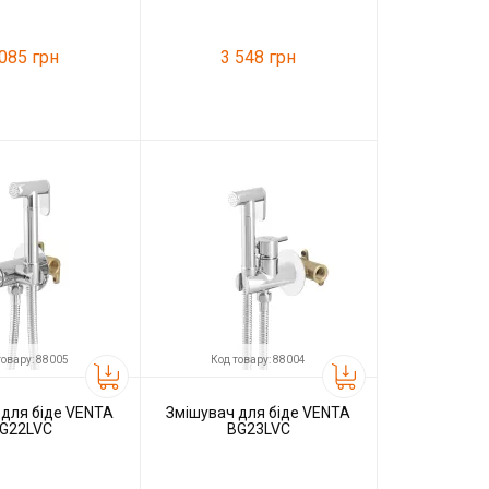
 085 грн
3 548 грн
87981
Код товару:
88008
VENTA
Виробник
VENTA
товару: 88005
Код товару: 88004
 для біде VENTA
Змішувач для біде VENTA
G22LVC
BG23LVC