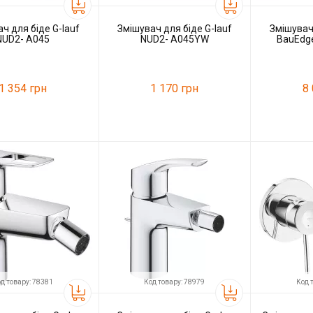
ч для біде G-lauf
Змішувач для біде G-lauf
Змішувач
NUD2- A045
NUD2- A045YW
BauEdg
1 354 грн
1 170 грн
8
47207
Код товару:
53736
Код товару:
G-lauf
Виробник
G-lauf
Виробник
д товару: 78381
Код товару: 78979
Код 