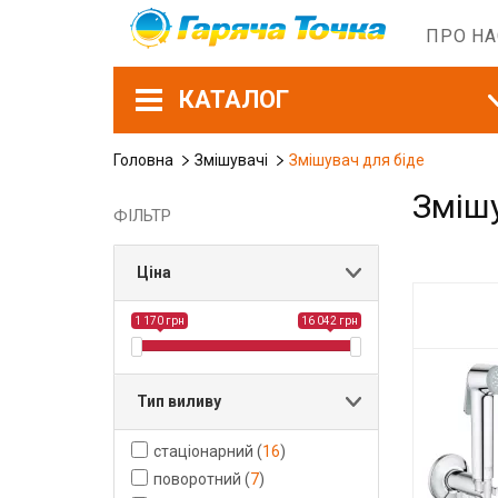
ПРО Н
КАТАЛОГ
Головна
Змішувачі
Змішувач для біде
Змішу
ФІЛЬТР
Ціна
1 170 грн
16 042 грн
Тип виливу
стаціонарний
(
16
)
поворотний
(
7
)