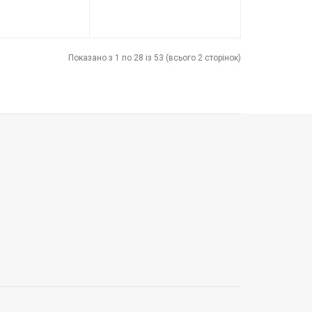
102407
Код товару:
82282
Grohe
Виробник
VENTA
Показано з 1 по 28 із 53 (всього 2 сторінок)