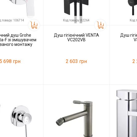
д товару: 106714
Код товару: 82264
Код 
нічний душ Grohe
Душ гігієнічний VENTA
Душ гіг
a-F зі змішувачем
VC202VB
V
ваного монтажу
 арт. UA111040000
5 698 грн
2 603 грн
2
106714
Код товару:
82264
Код товару:
Grohe
Виробник
VENTA
Виробник