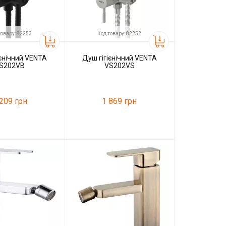
товару: 82253
Код товару: 82252
ієнічний VENTA
Душ гігієнічний VENTA
S202VB
VS202VS
 209 грн
1 869 грн
82253
Код товару:
82252
VENTA
Виробник
VENTA