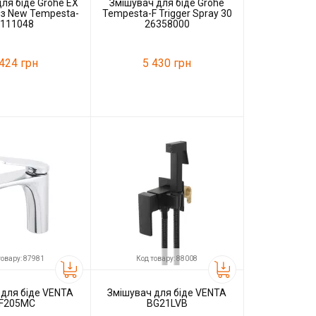
ля біде Grohe EX
Змішувач для біде Grohe
c з New Tempesta-
Tempesta-F Trigger Spray 30
 111048
26358000
 424 грн
5 430 грн
66169
Код товару:
50958
Grohe
Виробник
Grohe
товару: 87981
Код товару: 88008
 для біде VENTA
Змішувач для біде VENTA
F205MC
BG21LVB