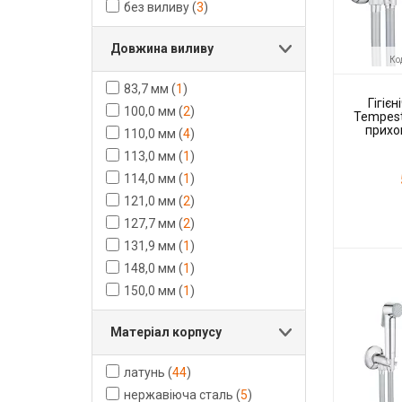
без виливу
(
3
)
Довжина виливу
Ко
83,7 мм
(
1
)
Гігіє
100,0 мм
(
2
)
Tempest
прихо
110,0 мм
(
4
)
монтажу,
113,0 мм
(
1
)
114,0 мм
(
1
)
121,0 мм
(
2
)
127,7 мм
(
2
)
131,9 мм
(
1
)
Код товару:
Виробник
148,0 мм
(
1
)
150,0 мм
(
1
)
Матеріал корпусу
латунь
(
44
)
нержавіюча сталь
(
5
)