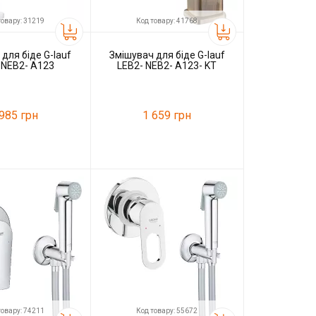
товару: 31219
Код товару: 41768
для біде G-lauf
Змішувач для біде G-lauf
 NEB2- A123
LEB2- NEB2- A123- KT
 985 грн
1 659 грн
31219
Код товару:
41768
G-lauf
Виробник
G-lauf
товару: 74211
Код товару: 55672