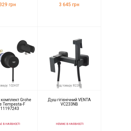
 329 грн
3 645 грн
88005
Код товару:
88004
VENTA
Виробник
VENTA
овару: 102407
Код товару: 82282
й комплект Grohe
Душ гігієнічний VENTA
e Tempesta-F
VC233NB
11197243
 В НАЯВНОСТІ
НЕМАЄ В НАЯВНОСТІ