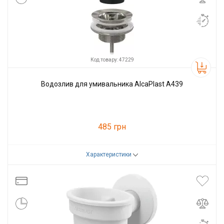
Код товару: 47229
Водозлив для умивальника AlcaPlast A439
485 грн
Характеристики
Код товару:
47229
Виробник
Alcaplast