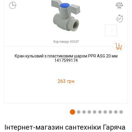
К
Код товару: 45507
Кран кульовий з пластиковим шаром PPR ASG 20 мм
1417599174
263 грн
Код товару:
45507
Інтернет-магазин сантехніки Гаряча