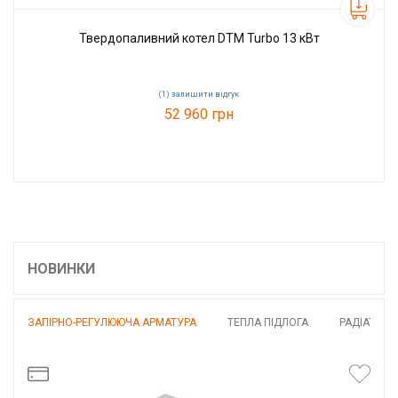
Твердопаливний котел DTM Turbo 13 кВт
(
1
)
залишити відгук
52 960 грн
Код товару:
27713
НОВИНКИ
ЗАПІРНО-РЕГУЛЮЮЧА АРМАТУРА
ТЕПЛА ПІДЛОГА
РАДІАТОРИ