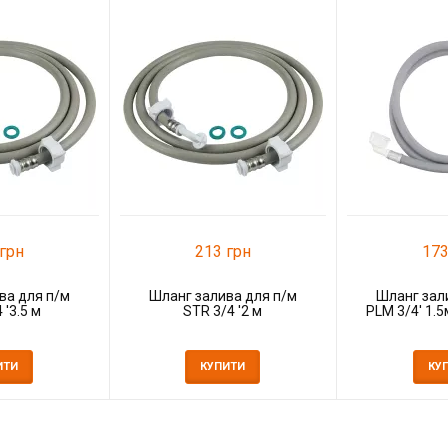
грн
213 грн
173
ва для п/м
Шланг залива для п/м
Шланг зал
 '3.5 м
STR 3/4 '2 м
PLM 3/4' 1.
ИТИ
КУПИТИ
КУ