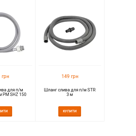
38
Шланг за
PLM 3/4' 
К
 грн
149 грн
ива для п/м
Шланг слива для п/м STR
5м PM SHZ 150
3 м
ПИТИ
КУПИТИ