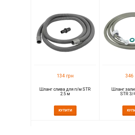
134 грн
346 
Шланг слива для п/м STR
Шланг зали
2.5 м
STR 3/4
КУПИТИ
КУП