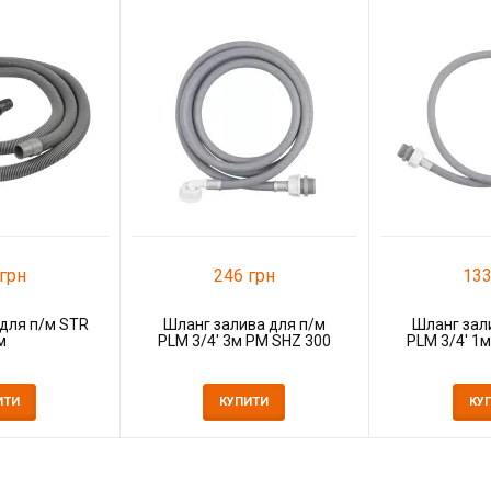
грн
246 грн
133
для п/м STR
Шланг залива для п/м
Шланг зал
м
PLM 3/4' 3м PM SHZ 300
PLM 3/4' 1
ИТИ
КУПИТИ
КУ