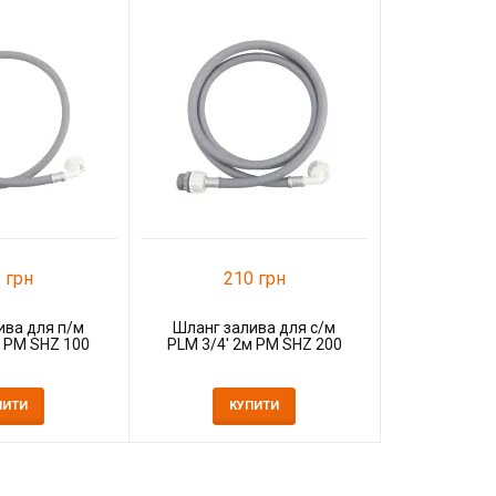
40
Шланг за
STR 
К
 грн
210 грн
ива для п/м
Шланг залива для с/м
м PM SHZ 100
PLM 3/4' 2м PM SHZ 200
ПИТИ
КУПИТИ