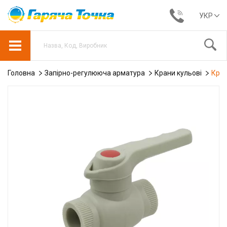
УКР
Головна
Запірно-регулююча арматура
Крани кульові
Кран