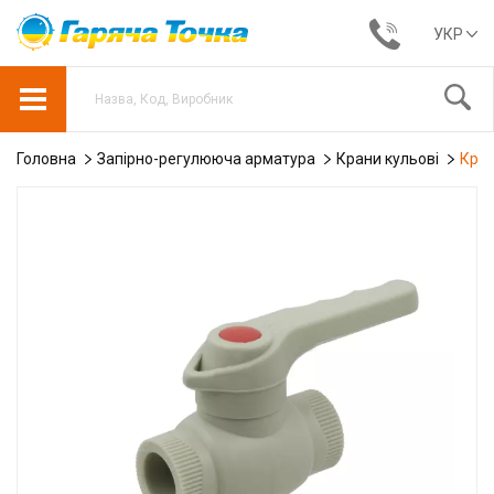
УКР
Головна
Запірно-регулююча арматура
Крани кульові
Кран