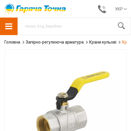
УКР
Головна
Запірно-регулююча арматура
Крани кульові
Кран