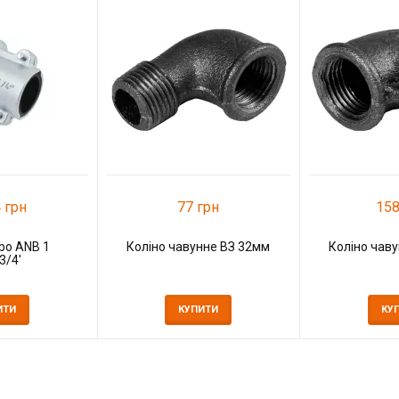
 грн
77 грн
158
bo ANB 1
Коліно чавунне ВЗ 32мм
Коліно чав
3/4'
ИТИ
КУПИТИ
КУ