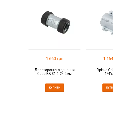
1 660 грн
1 164
Двостороння з'єднання
Врізка Ge
Gebo ВВ 31.4-24.2мм
1/4'x
КУПИТИ
КУП