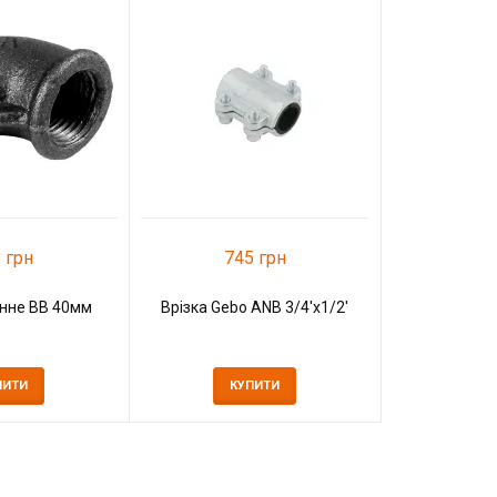
80
Муфта чав
К
 грн
745 грн
унне ВВ 40мм
Врізка Gebo ANB 3/4'x1/2'
ПИТИ
КУПИТИ