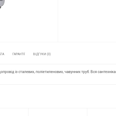
АТА
ГАРАНТІЇ
ВІДГУКИ (0)
ровід із сталевих, поліетиленових, чавунних труб. Вся сантехніка м