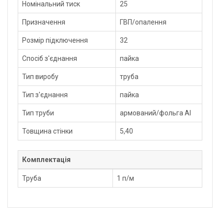
Номінальний тиск
25
Призначення
ГВП/опалення
Розмір підключення
32
Спосіб з'єднання
пайка
Тип виробу
труба
Тип з'єднання
пайка
Тип труби
армований/фольга Al
Товщина стінки
5,40
Комплектація
Труба
1 п/м