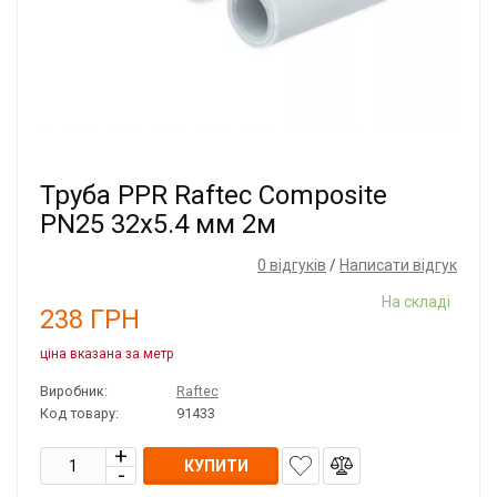
Труба PPR Raftec Composite
PN25 32x5.4 мм 2м
0 відгуків
/
Написати відгук
На складі
238
ГРН
ціна вказана за метр
Виробник:
Raftec
Код товару:
91433
КУПИТИ