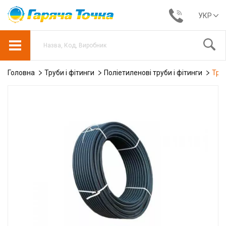
УКР
Головна
Труби і фітинги
Поліетиленові труби і фітинги
Тру