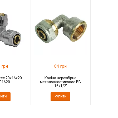
9
Муфта
нерозбір
К
 грн
84 грн
tec 20x16x20
Коліно нерозбірне
01620
металопластиковое ВВ
16x1/2'
ПИТИ
КУПИТИ