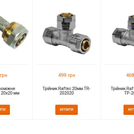
грн
499 грн
468
роміжне
Трійник Raftec 20мм TR-
Трійник Raf
 20x20 мм
202020
TP-2
ИТИ
КУПИТИ
КУ