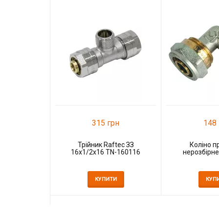
315 грн
148 
Трійник Raftec ЗЗ
Коліно п
16x1/2x16 TN-160116
нерозбірне
КУПИТИ
КУП