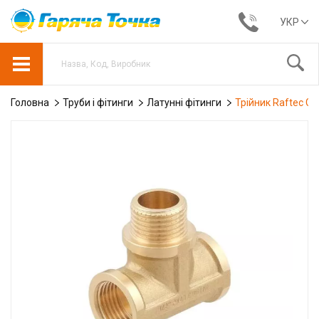
УКР
Головна
Труби і фітинги
Латунні фітинги
Трійник Raftec GO