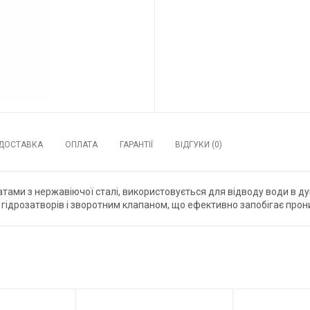
ДОСТАВКА
ОПЛАТА
ГАРАНТІЇ
ВІДГУКИ (0)
ами з нержавіючої сталі, використовується для відводу води в душ
з гідрозатворів і зворотним клапаном, що ефективно запобігає прони