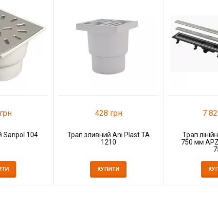
грн
428 грн
7 82
 Sanpol 104
Трап зливний Ani Plast ТА
Трап лінійн
1210
750 мм AP
7
ИТИ
КУПИТИ
КУ