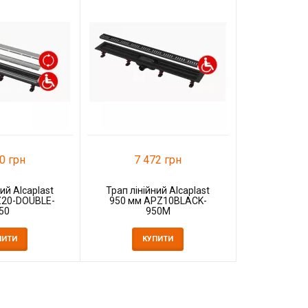
36
Трап зливни
К
0 грн
7 472 грн
ий Alcaplast
Трап лінійний Alcaplast
Z20-DOUBLE-
950 мм APZ10BLACK-
50
950M
ПИТИ
КУПИТИ