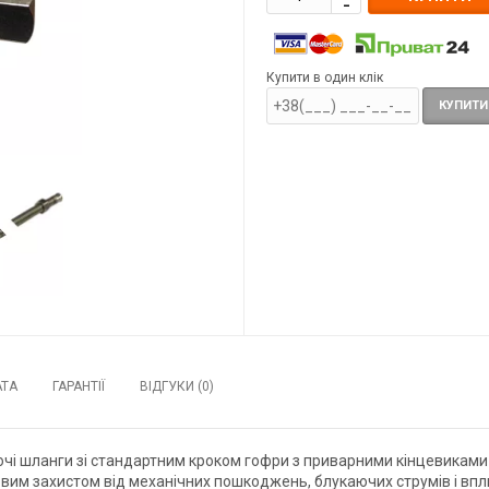
Купити в один клік
КУПИТИ
АТА
ГАРАНТІЇ
ВІДГУКИ (0)
віючі шланги зі стандартним кроком гофри з приварними кінцевикам
ковим захистом від механічних пошкоджень, блукаючих струмів і вп