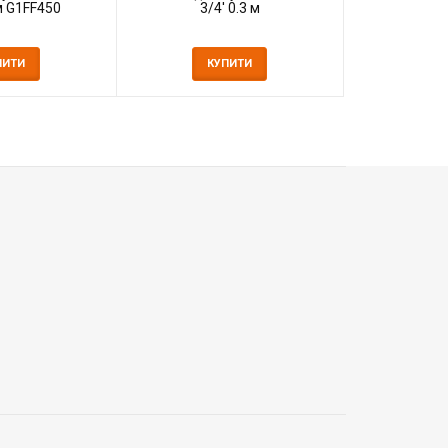
 м G1FF450
3/4' 0.3 м
ПИТИ
КУПИТИ