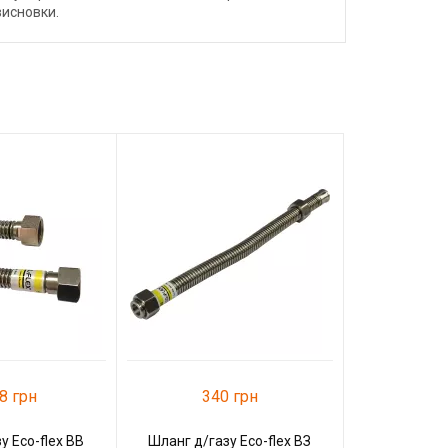
висновки.
26
Шланг д/га
1/2
К
8 грн
340 грн
у Eco-flex ВВ
Шланг д/газу Eco-flex ВЗ