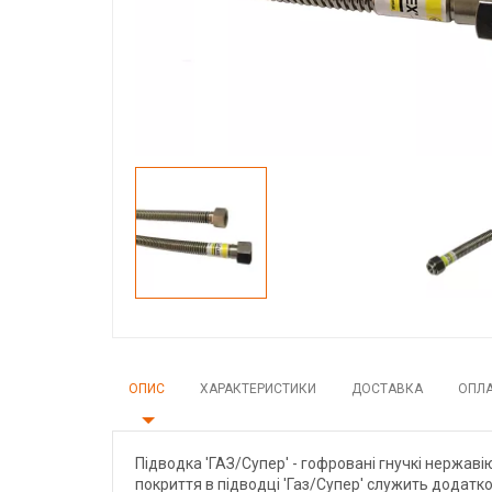
ОПИС
ХАРАКТЕРИСТИКИ
ДОСТАВКА
ОПЛ
Підводка 'ГАЗ/Супер' - гофровані гнучкі нержа
покриття в підводці 'Газ/Супер' служить додат