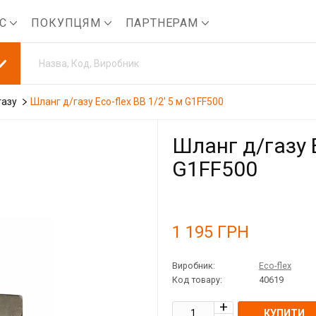
АС
ПОКУПЦЯМ
ПАРТНЕРАМ
газу
Шланг д/газу Eco-flex ВВ 1/2' 5 м G1FF500
Шланг д/газу E
G1FF500
1 195
ГРН
Виробник:
Eco-flex
Код товару:
40619
КУПИТИ