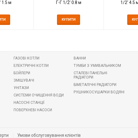
' 1.5 м
Г-Г 1/2' 0.8 м
1/2' 4.5
ИТИ
КУПИТИ
КУ
ГАЗОВІ КОТЛИ
ВАННИ
ЕЛЕКТРИЧНІ КОТЛИ
ТУМБИ З УМИВАЛЬНИКОМ
БОЙЛЕРИ
СТАЛЕВІ ПАНЕЛЬНІ
РАДІАТОРИ
ЗМІШУВАЧІ
БІМЕТАЛІЧНІ РАДІАТОРИ
УНІТАЗИ
РУШНИКОСУШАРКИ ВОДЯНІ
СИСТЕМИ ОЧИЩЕННЯ ВОДИ
НАСОСНІ СТАНЦІЇ
ПОВЕРХНЕВІ НАСОСИ
ерти
Умови обслуговування клієнтів