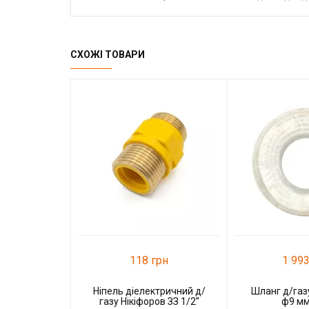
СХОЖІ ТОВАРИ
118 грн
1 993
Ніпель діелектричний д/
Шланг д/газу
газу Нікіфоров ЗЗ 1/2''
ф9 мм