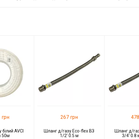
 грн
267 грн
478
 білий AVCI
Шланг д/газу Eco-flex ВЗ
Шланг д/газ
 50м
1/2' 0.5 м
3/4' 0.8