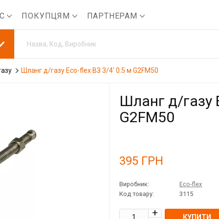
АС
ПОКУПЦЯМ
ПАРТНЕРАМ
газу
Шланг д/газу Eco-flex ВЗ 3/4' 0.5 м G2FM50
Шланг д/газу E
G2FM50
395
ГРН
Виробник:
Eco-flex
Код товару:
3115
КУПИТИ