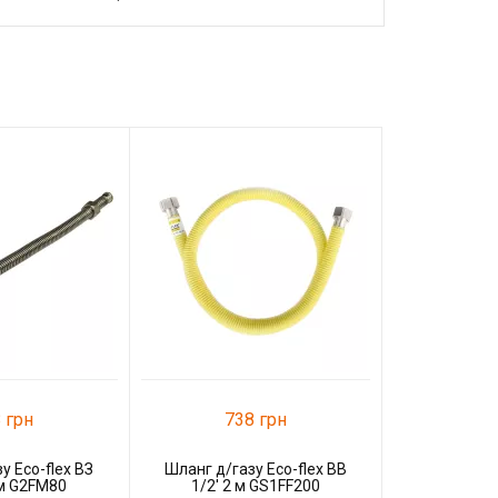
13
Шланг д/г
Г-Г 1
К
 грн
738 грн
у Eco-flex ВЗ
Шланг д/газу Eco-flex ВВ
 м G2FM80
1/2' 2 м GS1FF200