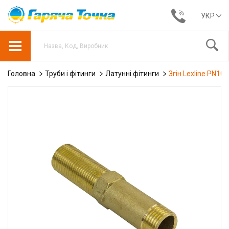
УКР
Головна
Труби і фітинги
Латунні фітинги
Згін Lexline PN10