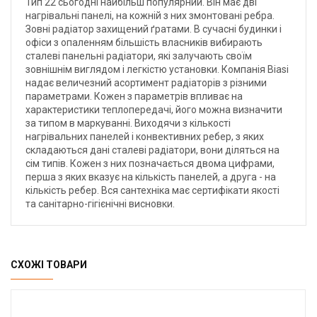
Тип 22 сьогодні найбільш популярний. Він має дві
нагрівальні панелі, на кожній з них змонтовані ребра.
Зовні радіатор захищений ґратами. В сучасні будинки і
офіси з опаленням більшість власників вибирають
сталеві панельні радіатори, які залучають своїм
зовнішнім виглядом і легкістю установки. Компанія Biasi
надає величезний асортимент радіаторів з різними
параметрами. Кожен з параметрів впливає на
характеристики теплопередачі, його можна визначити
за типом в маркуванні. Виходячи з кількості
нагрівальних панелей і конвективних ребер, з яких
складаються дані сталеві радіатори, вони діляться на
сім типів. Кожен з них позначається двома цифрами,
перша з яких вказує на кількість панелей, а друга - на
кількість ребер. Вся сантехніка має сертифікати якості
та санітарно-гігієнічні висновки.
СХОЖІ ТОВАРИ