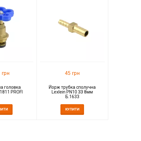
40
Муфта УЗ
2'
К
 грн
45 грн
а головка
Йорж трубка сполучна
1811 PROFI
Lexlein PN10 ЗЗ 8мм
Б.1633
ПИТИ
КУПИТИ