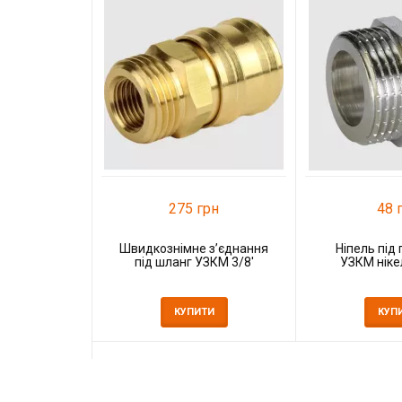
275 грн
48 
Швидкознімне з’єднання
Ніпель під
під шланг УЗКМ 3/8'
УЗКМ нікел
КУПИТИ
КУП