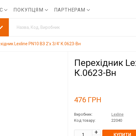
АС
ПОКУПЦЯМ
ПАРТНЕРАМ
хідник Lexline PN10 ВЗ 2'x 3/4' К.0623-Вн
Перехідник Lex
К.0623-Вн
476
ГРН
Виробник:
Lexline
Код товару:
22040
КУПИТИ