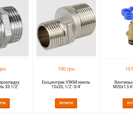
грн
100 грн
151
 прокладку
Ексцентрик УЗКМ нікель
Вентильн
ь ЗЗ 1/2'
15х20, 1/2'-3/4'
М20x1,5 К
ИТИ
КУПИТИ
КУ