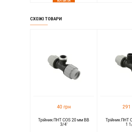
КУПИТИ
У закладки
Д
У закладки
До порівняння
СХОЖІ ТОВАРИ
40 грн
291 
Трійник ПНТ COS 20 мм ВВ
Трійник ПНТ 
3/4'
1 1