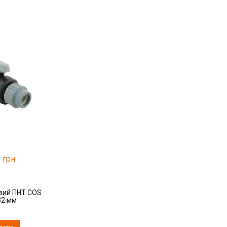
 грн
вий ПНТ COS
32 мм