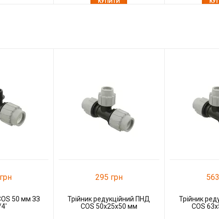
КУПИТИ
КУ
о порівняння
У закладки
До порівняння
У закладки
грн
295 грн
563
COS 50 мм ЗЗ
Трійник редукційний ПНД
Трійник ред
/4'
COS 50x25x50 мм
COS 63x