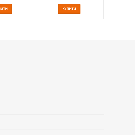
ПИТИ
КУПИТИ
К