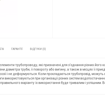
АТА
ГАРАНТІЇ
ВІДГУКИ (0)
 елементи трубопроводу, які призначені для з'єднання різних його
іни діаметра труби, її повороту або вигину, а також в місцях її п
розії і не деформуються. Коли прокладається трубопровід, можуть в
нги використовуються при організації різних систем водопостачан
правильного варіанту їх використання буде тривалим і успішним. Вс