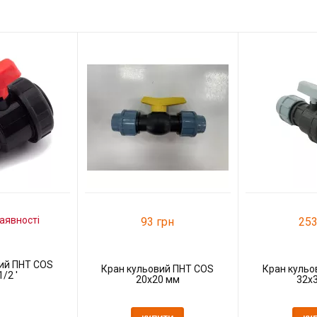
аявності
93 грн
253
ий ПНТ COS
Кран кульовий ПНТ COS
Кран кульо
1/2 '
20x20 мм
32x