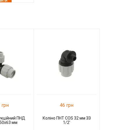
ПИТИ
До порівняння
 грн
46 грн
3
укційний ПНД
Коліно ПНТ COS 32 мм ЗЗ
Коліно ПНТ
50x63 мм
1/2'