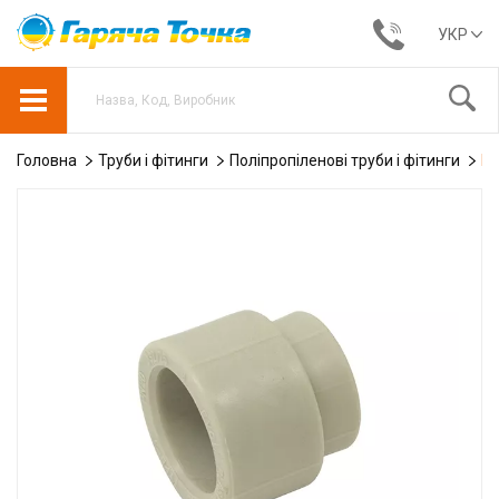
УКР
Головна
Труби і фітинги
Поліпропіленові труби і фітинги
Му