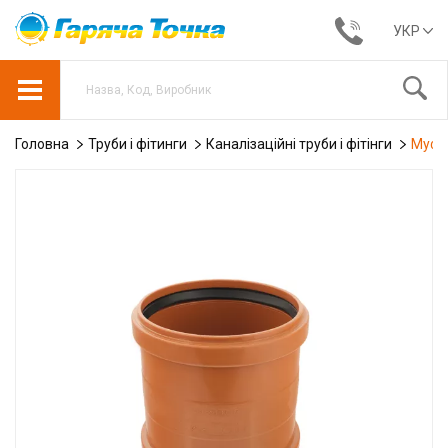
УКР
Головна
Труби і фітинги
Каналізаційні труби і фітінги
Муфт