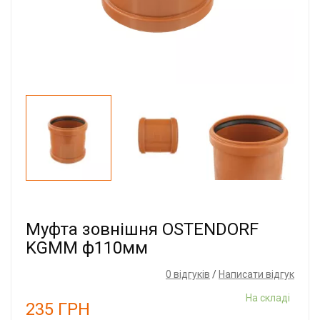
Муфта зовнішня OSTENDORF
KGMM ф110мм
0 відгуків
/
Написати відгук
На складі
235
ГРН