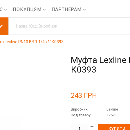
АС
ПОКУПЦЯМ
ПАРТНЕРАМ
а Lexline PN10 ВВ 1 1/4'x1' К0393
Муфта Lexline 
К0393
243
ГРН
Виробник:
Lexline
Код товару:
17571
КУПИТИ