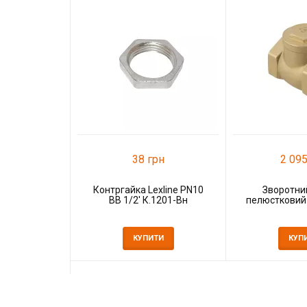
38 грн
2 095
Контргайка Lexline PN10
Зворотни
ВВ 1/2' К.1201-Вн
пелюстковий 
КУПИТИ
КУП