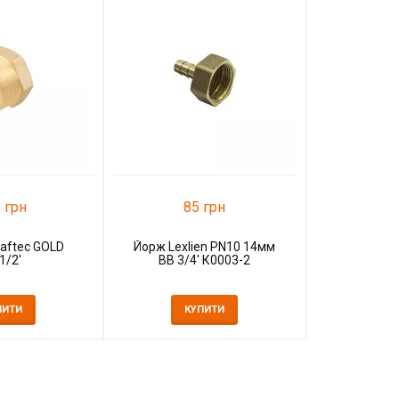
15
Йорж Lexl
ВВ 1'
К
 грн
85 грн
aftec GOLD
Йорж Lexlien PN10 14мм
1/2'
ВВ 3/4' К0003-2
ПИТИ
КУПИТИ