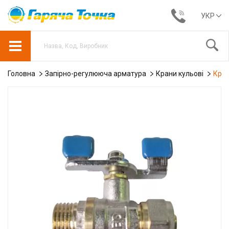
УКР
Головна
Запірно-регулююча арматура
Крани кульові
Кран