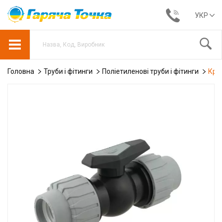
УКР
Головна
Труби і фітинги
Поліетиленові труби і фітинги
Кра