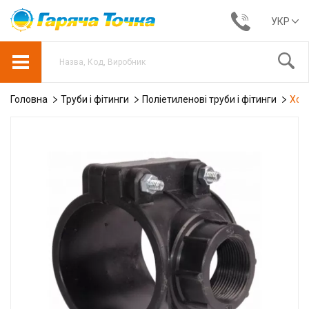
УКР
Головна
Труби і фітинги
Поліетиленові труби і фітинги
Хому