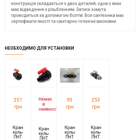
конструкція складається з двох деталей, одна з яких
має відведення з різьбленням. Затиск хомута
проводиться за допомогою болтів. Вся сантехніка має
сертифікати якості та санітарно-гігієнічні висновки.
НЕОБХОДИМО ДЛЯ УСТАНОВКИ
Немає
251
93
253
в
грн
грн
грн
наявності
Кран
Кран
Кран
Кран
кульовий
кульовий
кульовий
кульовий
ПНТ
ПНТ
ПНТ
ПНТ