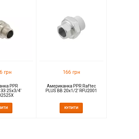
30
Американ
К
6 грн
166 грн
анка PPR
Американка PPR Raftec
 ЗЗ 25x3/4'
PLUS ВВ 20x1/2' RFU2001
02525X
ПИТИ
КУПИТИ