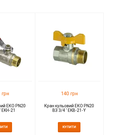
14
Кран куль
ВВ 3/4 
К
 грн
140 грн
вий ЕКО PN20
Кран кульовий ЕКО PN20
' EKH-21
ВЗ 3/4 ' EKB-21-Y
ПИТИ
КУПИТИ