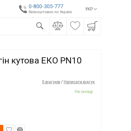
0-800-305-777
УКР
безкоштовно по Україні
ін кутова ЕКО PN10
0 відгуків
/
Написати відгук
На складі