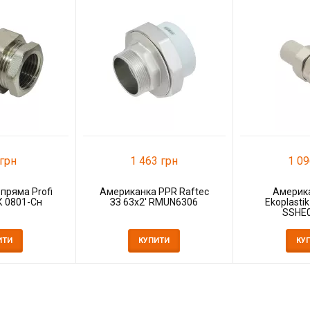
грн
1 463 грн
1 09
пряма Profi
Американка PPR Raftec
Америк
К 0801-Сн
ЗЗ 63х2' RMUN6306
Ekoplastik
SSHE
ИТИ
КУПИТИ
КУ