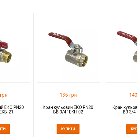
грн
135 грн
140
ий ЕКО PN20
Кран кульовий ЕКО PN20
Кран кульо
 EKB-21
ВВ 3/4 ' EKH-02
ВЗ 3/4 
ИТИ
КУПИТИ
КУ