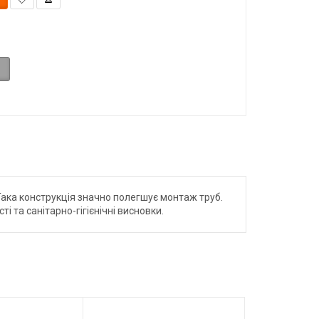
Така конструкція значно полегшує монтаж труб.
 та санітарно-гігієнічні висновки.