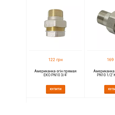
122 грн
169 
Американка-згін прямая
Американка 
ЕКО PN10 3/4'
PN10 1/2' 
КУПИТИ
КУП