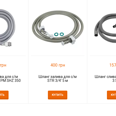
грн
400 грн
157
ва для с/м
Шланг залива для с/м
Шланг слива
м PM SHZ 350
STR 3/4' 5 м
3.
ИТЬ
КУПИТЬ
КУ