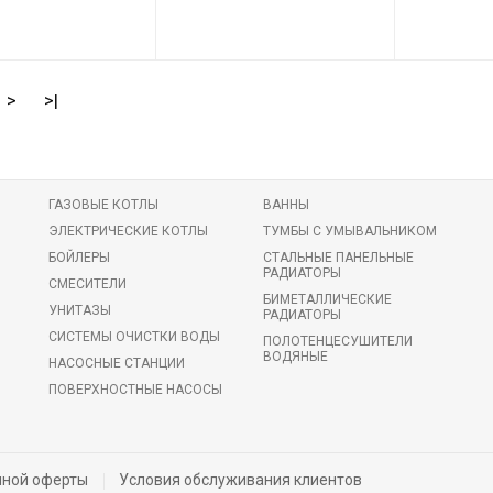
82929
Код товара:
82928
Код товара:
ль
PLM
Производитель
PLM
Производитель
>
>|
ГАЗОВЫЕ КОТЛЫ
ВАННЫ
ЭЛЕКТРИЧЕСКИЕ КОТЛЫ
ТУМБЫ С УМЫВАЛЬНИКОМ
БОЙЛЕРЫ
СТАЛЬНЫЕ ПАНЕЛЬНЫЕ
РАДИАТОРЫ
СМЕСИТЕЛИ
БИМЕТАЛЛИЧЕСКИЕ
УНИТАЗЫ
РАДИАТОРЫ
СИСТЕМЫ ОЧИСТКИ ВОДЫ
ПОЛОТЕНЦЕСУШИТЕЛИ
ВОДЯНЫЕ
НАСОСНЫЕ СТАНЦИИ
ПОВЕРХНОСТНЫЕ НАСОСЫ
чной оферты
Условия обслуживания клиентов