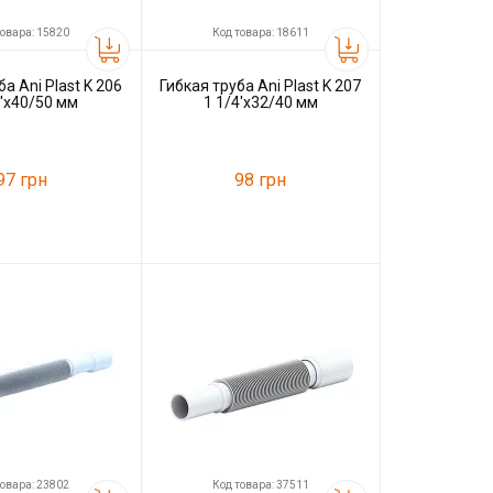
товара: 15820
Код товара: 18611
а Ani Plast K 206
Гибкая труба Ani Plast K 207
4'x40/50 мм
1 1/4'x32/40 мм
97 грн
98 грн
15820
Код товара:
18611
Ani Plast
Производитель
Ani Plast
товара: 23802
Код товара: 37511