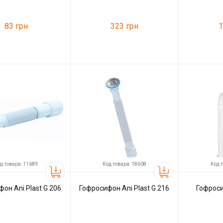
83 грн
323 грн
1
11433
Код товара:
16660
Код товара:
ль
Ani Plast
Производитель
SoloPlast
Производитель
д товара: 11689
Код товара: 18608
Код 
он Ani Plast G 206
Гофросифон Ani Plast G 216
Гофроси