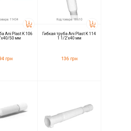
товара: 11434
Код товара: 18610
а Ani Plast K 106
Гибкая труба Ani Plast K 114
2'x40/50 мм
1 1/2'x40 мм
94 грн
136 грн
11434
Код товара:
18610
Ani Plast
Производитель
Ani Plast