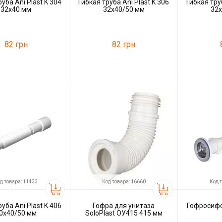
уба Ani Plast K 304
Гибкая труба Ani Plast K 306
Гибкая труб
32x40 мм
32x40/50 мм
32
82 грн
82 грн
15821
Код товара:
11691
Код товара:
ль
Ani Plast
Производитель
Ani Plast
Производитель
д товара: 11433
Код товара: 16660
Код 
уба Ani Plast K 406
Гофра для унитаза
Гофросифон
0x40/50 мм
SoloPlast ОУ415 415 мм