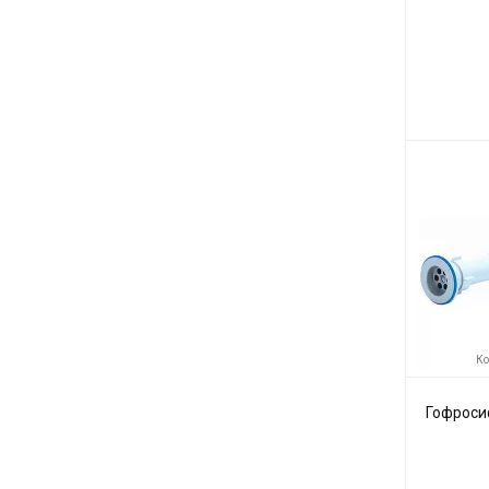
Код товара:
Производите
Ко
Гофросиф