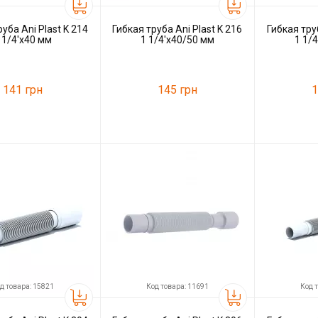
уба Ani Plast K 214
Гибкая труба Ani Plast K 216
Гибкая труб
 1/4'x40 мм
1 1/4'x40/50 мм
1 1/
141 грн
145 грн
1
23800
Код товара:
11690
Код товара:
ль
Ani Plast
Производитель
Ani Plast
Производитель
д товара: 15821
Код товара: 11691
Код 