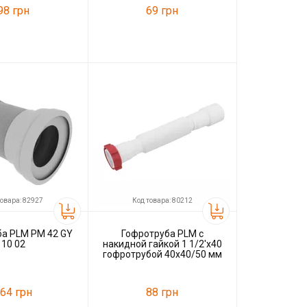
98 грн
69 грн
14251
Код товара:
82930
SoloPlast
Производитель
PLM
товара: 82927
Код товара: 80212
ба PLM PM 42 GY
Гофротруба PLM с
10 02
накидной гайкой 1 1/2'x40
гофротрубой 40x40/50 мм
PM 41 GT 10 03
64 грн
88 грн