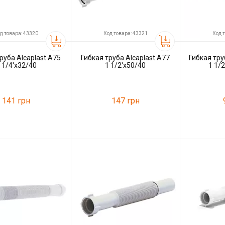
д товара: 43320
Код товара: 43321
Код 
руба Alcaplast А75
Гибкая труба Alcaplast А77
Гибкая труб
 1/4'x32/40
1 1/2'x50/40
1 1/
141 грн
147 грн
43320
Код товара:
43321
Код товара:
ль
Alcaplast
Производитель
Alcaplast
Производитель