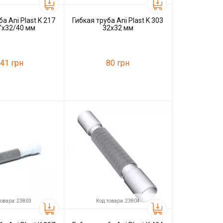
а Ani Plast K 217
Гибкая труба Ani Plast K 303
4'x32/40 мм
32x32 мм
41 грн
80 грн
23802
Код товара:
37511
Ani Plast
Производитель
Ani Plast
товара: 23803
Код товара: 23804