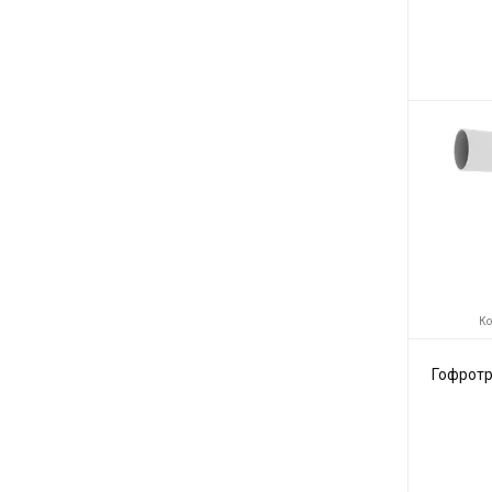
Код товара:
Производите
Ко
Гофротр