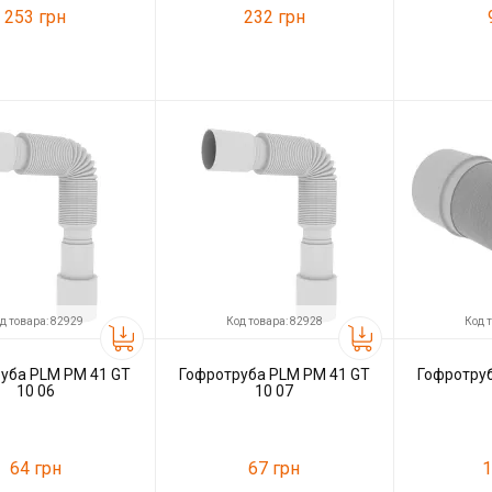
253 грн
232 грн
11689
Код товара:
18608
Код товара:
ль
Ani Plast
Производитель
Ani Plast
Производитель
д товара: 82929
Код товара: 82928
Код 
уба PLM PM 41 GT
Гофротруба PLM PM 41 GT
Гофротру
10 06
10 07
64 грн
67 грн
1