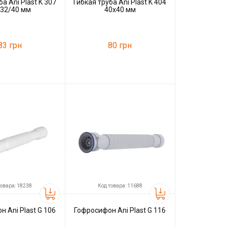
а Ani Plast K 307
Гибкая труба Ani Plast K 404
x32/40 мм
40x40 мм
83 грн
80 грн
23803
Код товара:
23804
Ani Plast
Производитель
Ani Plast
товара: 18238
Код товара: 11688
 Ani Plast G 106
Гофросифон Ani Plast G 116