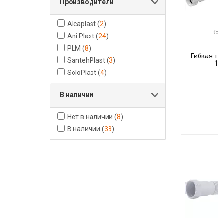
Производители
Alcaplast
(
2
)
Ко
Ani Plast
(
24
)
PLM
(
8
)
Гибкая т
SantehPlast
(
3
)
1
SoloPlast
(
4
)
В наличии
Нет в наличии
(
8
)
В наличии
(
33
)
Код товара:
Производите