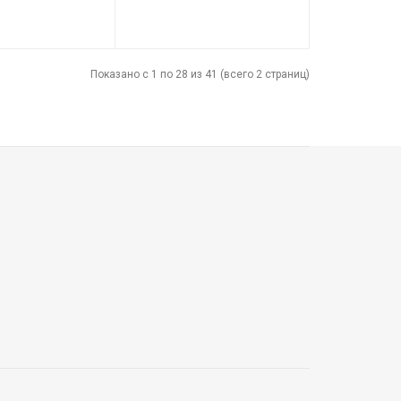
82927
Код товара:
80212
PLM
Производитель
PLM
Показано с 1 по 28 из 41 (всего 2 страниц)