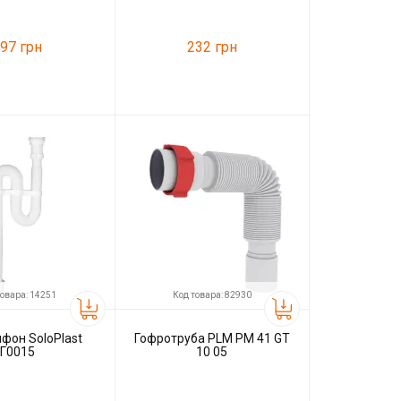
97 грн
232 грн
18238
Код товара:
11688
Ani Plast
Производитель
Ani Plast
товара: 14251
Код товара: 82930
фон SoloPlast
Гофротруба PLM PM 41 GT
Г0015
10 05