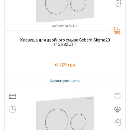
Код товара: 82417
Клавиша для двойного смыва Geberit Sigma20
115.882.JT.1
6 729 грн
Характеристики
Код товара:
82417
Производитель
GEBERIT