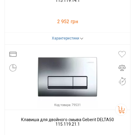
115.119.14.1
2 952 грн
Характеристики
Код товара:
85491
Производитель
GEBERIT
Код товара: 79531
Клавиша для двойного смыва Geberit DELTA50
115.119.21.1