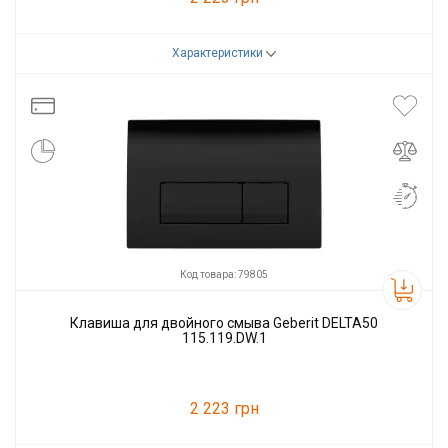
Характеристики
Код товара:
79532
Производитель
GEBERIT
Код товара: 79805
Клавиша для двойного смыва Geberit DELTA50
115.119.DW.1
2 223 грн