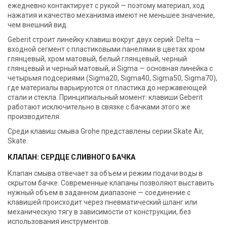
ежедневно контактирует с рукой — поэтому материал, ход
нажатия и качество механизма имеют не меньшее значение,
чем внешний вид.
Geberit строит линейку клавиш вокруг двух серий: Delta —
входной сегмент с пластиковыми панелями в цветах хром
глянцевый, хром матовый, белый глянцевый, черный
глянцевый и черный матовый, и Sigma — основная линейка с
четырьмя подсериями (Sigma20, Sigma40, Sigma50, Sigma70),
где материалы варьируются от пластика до нержавеющей
стали и стекла. Принципиальный момент: клавиши Geberit
работают исключительно в связке с бачками этого же
производителя.
Среди клавиш смыва Grohe представлены серии Skate Air,
Skate.
КЛАПАН: СЕРДЦЕ СЛИВНОГО БАЧКА
Клапан смыва отвечает за объем и режим подачи воды в
скрытом бачке. Современные клапаны позволяют выставить
нужный объем в заданном диапазоне — соединение с
клавишей происходит через пневматический шланг или
механическую тягу в зависимости от конструкции, без
использования инструментов.