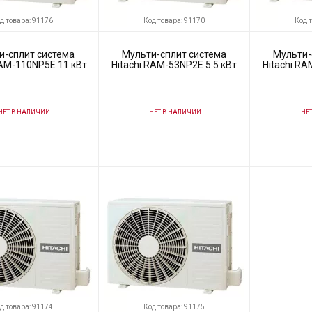
д товара: 91176
Код товара: 91170
Код 
и-сплит система
Мульти-сплит система
Мульти-
RAM-110NP5E 11 кВт
Hitachi RAM-53NP2E 5.5 кВт
Hitachi RA
ЕТ В НАЛИЧИИ
НЕТ В НАЛИЧИИ
НЕТ
91176
Код товара:
91170
Код товара:
ль
Hitachi
Производитель
Hitachi
Производитель
д товара: 91174
Код товара: 91175