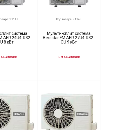
товара: 91147
Код товара: 91148
сплит система
Мульти-сплит система
FM AER 24U4-R32-
Aerostar FM AER 27U4-R32-
U 8 кВт
OU 9 кВт
 В НАЛИЧИИ
НЕТ В НАЛИЧИИ
91147
Код товара:
91148
Aerostar
Производитель
Aerostar