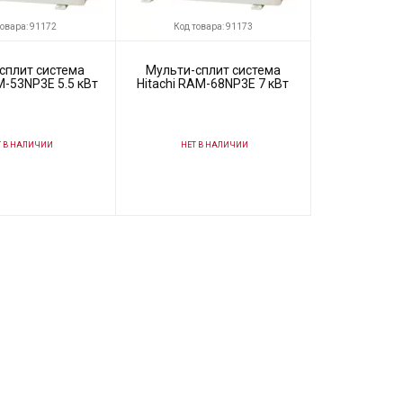
товара: 91172
Код товара: 91173
сплит система
Мульти-сплит система
M-53NP3E 5.5 кВт
Hitachi RAM-68NP3E 7 кВт
 В НАЛИЧИИ
НЕТ В НАЛИЧИИ
91172
Код товара:
91173
Hitachi
Производитель
Hitachi