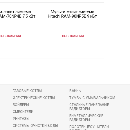
и-сплит система
Мульти-сплит система
RAM-70NP4E 7.5 кВт
Hitachi RAM-90NP5E 9 кВт
ЕТ В НАЛИЧИИ
НЕТ В НАЛИЧИИ
91174
Код товара:
91175
ль
Hitachi
Производитель
Hitachi
ГАЗОВЫЕ КОТЛЫ
ВАННЫ
ЭЛЕКТРИЧЕСКИЕ КОТЛЫ
ТУМБЫ С УМЫВАЛЬНИКОМ
БОЙЛЕРЫ
СТАЛЬНЫЕ ПАНЕЛЬНЫЕ
РАДИАТОРЫ
СМЕСИТЕЛИ
БИМЕТАЛЛИЧЕСКИЕ
УНИТАЗЫ
РАДИАТОРЫ
СИСТЕМЫ ОЧИСТКИ ВОДЫ
ПОЛОТЕНЦЕСУШИТЕЛИ