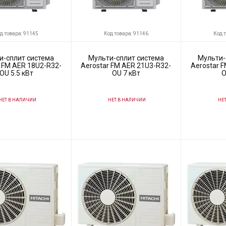
д товара: 91145
Код товара: 91146
Код 
и-сплит система
Мульти-сплит система
Мульти-
r FM AER 18U2-R32-
Aerostar FM AER 21U3-R32-
Aerostar 
OU 5.5 кВт
OU 7 кВт
O
ЕТ В НАЛИЧИИ
НЕТ В НАЛИЧИИ
НЕТ
91145
Код товара:
91146
Код товара:
ль
Aerostar
Производитель
Aerostar
Производитель