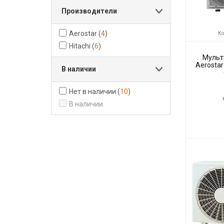
Производители
Aerostar
(
4
)
Ко
Hitachi
(
6
)
Мульт
Aerosta
В наличии
Нет в наличии
(
10
)
Н
В наличии
Код товара:
Производите