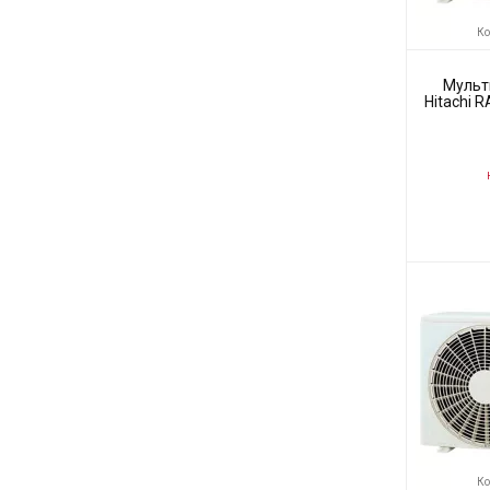
Ко
Мульт
Hitachi 
Н
Код товара:
Производите
Ко