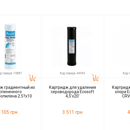
д товара: 70987
Код товара: 44945
Код 
ж градиентный из
Картридж для удаления
Картридж
спененного
сероводорода Ecosoft
хлора Ec
опилена 2.5?х10
4,5'x20'
CRV
V2510205ECO
105 грн
3 511 грн
4