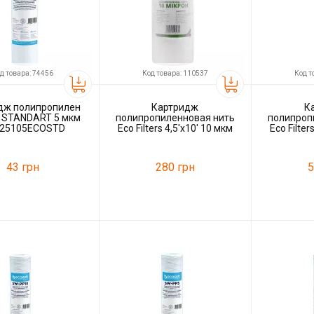
д товара: 74456
Код товара: 110537
Код т
дж полипропилен
Картридж
К
t STANDART 5 мкм
полипропиленновая нить
полипроп
25105ECOSTD
Eco Filters 4,5'x10' 10 мкм
Eco Filter
ВВ10
43 грн
280 грн
5
74456
Код товара:
110537
Код товара:
ль
Ecosoft
Производитель
Eco Filters
Производитель