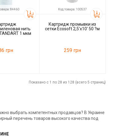
товара: 84460
Код товара: 100537
артридж
Картридж промывки из
иленовая нить
сетки Ecosoft 2,5'x10' 50 ?м
STANDART 1 мкм
5101ECOSTD
86 грн
259 грн
84460
Код товара:
100537
Ecosoft
Производитель
Ecosoft
Показано с 1 по 28 из 128 (всего 5 страниц)
Важно выбрать компетентных продавцов? В Украине
ирный перечень товаров высокого качества под
ЗИНЕ