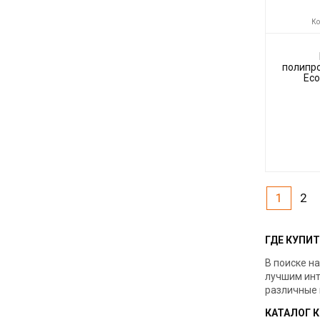
Ко
полипр
Eco
Код товара:
Производите
1
2
ГДЕ КУПИ
В поиске н
лучшим инт
различные 
КАТАЛОГ 