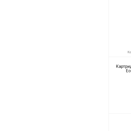
Ко
Картри
Ec
Код товара:
Производите