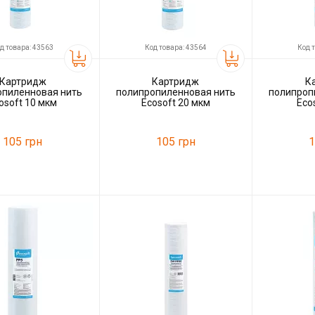
д товара: 43563
Код товара: 43564
Код 
Картридж
Картридж
К
опиленновая нить
полипропиленновая нить
полипроп
osoft 10 мкм
Ecosoft 20 мкм
Eco
105 грн
105 грн
1
43563
Код товара:
43564
Код товара:
ль
Ecosoft
Производитель
Ecosoft
Производитель