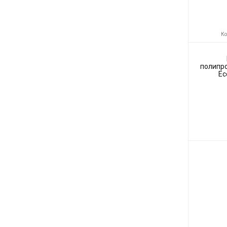
Ко
полипр
Ec
Код товара:
Производите