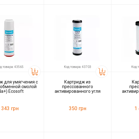
70987
Код товара:
44945
Код товара:
ль
Ecosoft
Производитель
Ecosoft
Производитель
д товара: 43565
Код товара: 43703
Код 
ж для умягчения с
Картридж из
Кар
ообменной смолой
прессованного
пре
Na+) Ecosoft
активированного угля
активир
Ecosoft 2,5'x10'
Ecos
343 грн
350 грн
1
43565
Код товара:
43703
Код товара:
ль
Ecosoft
Производитель
Ecosoft
Производитель