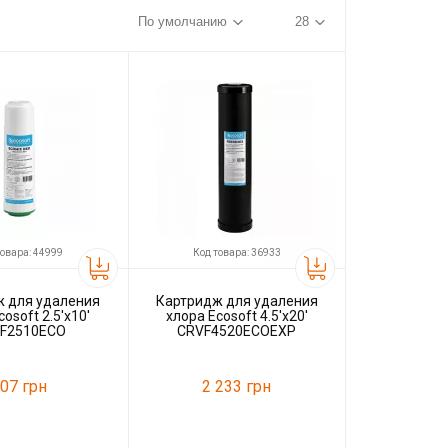
товара: 44999
Код товара: 36933
 для удаления
Картридж для удаления
osoft 2.5'x10'
хлора Ecosoft 4.5'x20'
F2510ECO
CRVF4520ECOEXP
07 грн
2 233 грн