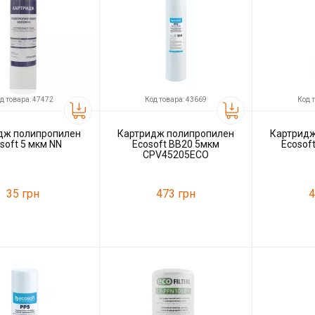
д товара: 47472
Код товара: 43669
Код 
дж полипропилен
Картридж полипропилен
Картридж
soft 5 мкм NN
Ecosoft BB20 5мкм
Ecosof
CPV45205ECO
35 грн
473 грн
4
47472
Код товара:
43669
Код товара:
ль
Ecosoft
Производитель
Ecosoft
Производитель