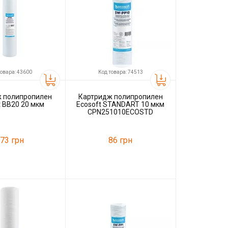
товара: 43600
Код товара: 74513
 полипропилен
Картридж полипропилен
t BB20 20 мкм
Ecosoft STANDART 10 мкм
CPN251010ECOSTD
73 грн
86 грн
43600
Код товара:
74513
Ecosoft
Производитель
Ecosoft