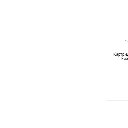
Ко
Картри
Eco
Код товара:
Производите