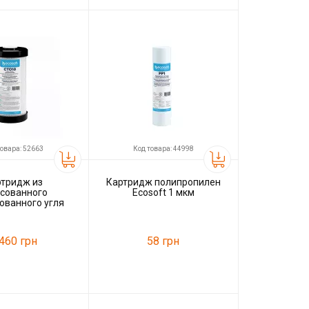
44999
Код товара:
36933
Ecosoft
Производитель
Ecosoft
товара: 52663
Код товара: 44998
тридж из
Картридж полипропилен
ссованного
Ecosoft 1 мкм
ованного угля
oft 4,5'x10'
 460 грн
58 грн
52663
Код товара:
44998
Ecosoft
Производитель
Ecosoft