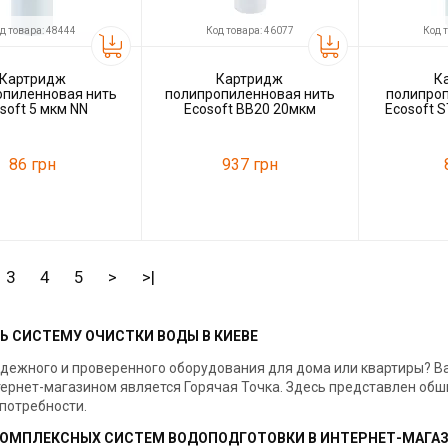
д товара: 48444
Код товара: 46077
Код 
Картридж
Картридж
К
опиленновая нить
полипропиленновая нить
полипроп
soft 5 мкм NN
Ecosoft BB20 20мкм
Ecosoft 
CPN2
86 грн
937 грн
48444
Код товара:
46077
Код товара:
ль
Ecosoft
Производитель
Ecosoft
Производитель
3
4
5
>
>|
ТЬ СИСТЕМУ ОЧИСТКИ ВОДЫ В КИЕВЕ
адежного и проверенного оборудования для дома или квартиры? 
ернет-магазином является Горячая Точка. Здесь представлен обш
потребности.
КОМПЛЕКСНЫХ СИСТЕМ ВОДОПОДГОТОВКИ В ИНТЕРНЕТ-МАГА