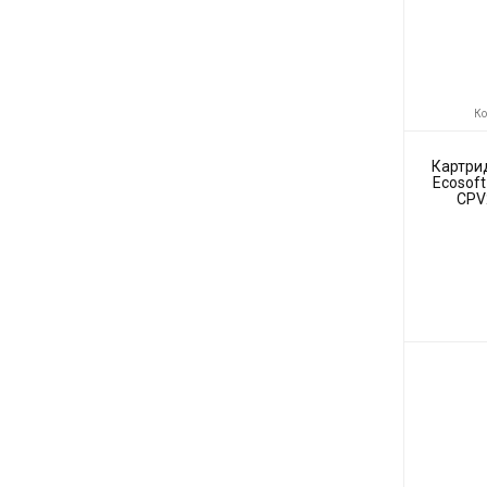
Ко
Картри
Ecosof
CPV
Код товара:
Производите