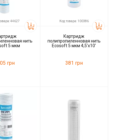
товара: 44627
Код товара: 100386
артридж
Картридж
иленновая нить
полипропиленновая нить
soft 5 мкм
Ecosoft 5 мкм 4,5'x10'
CPN45105ECO
05 грн
381 грн
44627
Код товара:
100386
Ecosoft
Производитель
Ecosoft