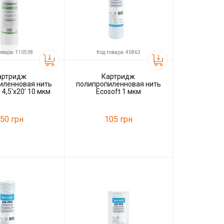
овара: 110538
Код товара: 45863
артридж
Картридж
иленновая нить
полипропиленновая нить
s 4,5'x20' 10 мкм
Ecosoft 1 мкм
ВВ20
50 грн
105 грн
110538
Код товара:
45863
Eco Filters
Производитель
Ecosoft