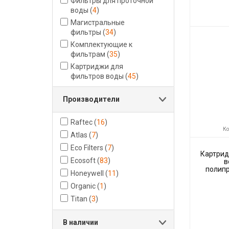
Фильтры для проточной
воды
(
4
)
Магистральные
фильтры
(
34
)
Комплектующие к
фильтрам
(
35
)
Картриджи для
фильтров воды
(
45
)
Производители
Raftec
(
16
)
Ко
Atlas
(
7
)
Eco Filters
(
7
)
Картрид
Ecosoft
(
83
)
в
полипр
Honeywell
(
11
)
CP
Organic
(
1
)
Titan
(
3
)
В наличии