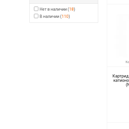
Код товара:
Производите
Нет в наличии
(
18
)
В наличии
(
110
)
Ко
Картрид
катион
(
Код товара:
Производите