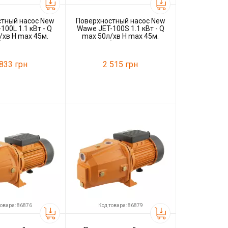
стный насос New
Поверхностный насос New
100L 1.1 кВт - Q
Wawe JET-100S 1.1 кВт - Q
/хв H max 45м.
max 50л/хв H max 45м.
бель 1,1м
кабель 1,1м
 833 грн
2 515 грн
90103
Код товара:
90105
New Wave
Производитель
New Wave
товара: 86876
Код товара: 86879