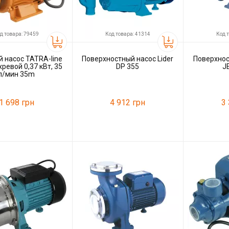
д товара: 79459
Код товара: 41314
Код 
 насос TATRA-line
Поверхностный насос Lider
Поверхнос
ревой 0,37 кВт, 35
DP 355
J
л/мин 35m
1 698 грн
4 912 грн
3
79459
Код товара:
41314
Код товара:
ль
Tatra-line
Производитель
Lider
Производитель