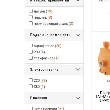
Материал крыльчатки
Q.max 57
латунь
(
19
)
пластик
(
8
)
нержавеющая сталь
(
3
)
Код товара:
Подключение к эл.сети
Производите
однофазное
(
30
)
230
(
4
)
трехфазное
(
1
)
Электропитание
220
(
33
)
Ко
380
(
1
)
Повер
TATRA-li
В наличии
Q.max 
Нет в наличии
(
21
)