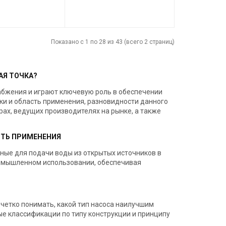
42442
Код товара:
40290
Lider
Производитель
Lider
Показано с 1 по 28 из 43 (всего 2 страниц)
АЯ ТОЧКА?
бжения и играют ключевую роль в обеспечении
и и область применения, разновидности данного
ах, ведущих производителях на рынке, а также
СТЬ ПРИМЕНЕНИЯ
ные для подачи воды из открытых источников в
омышленном использовании, обеспечивая
четко понимать, какой тип насоса наилучшим
ые классификации по типу конструкции и принципу