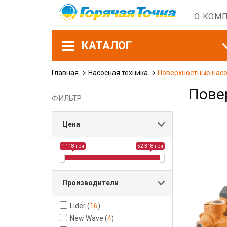
О КОМ
КАТАЛОГ
Главная
Насосная техника
Поверхностные нас
Пове
ФИЛЬТР
Цена
1 118 грн
52 318 грн
Производители
Lider
(
16
)
New Wave
(
4
)