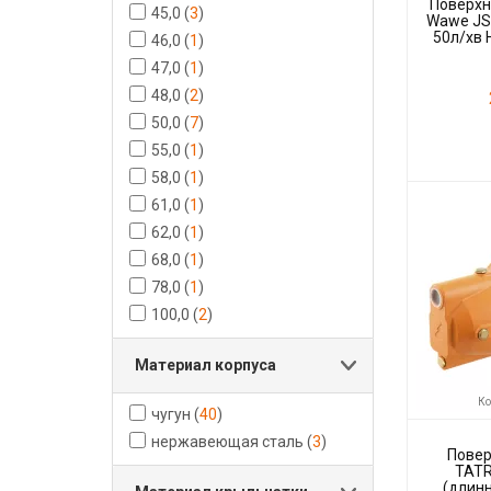
Поверхн
45,0
(
3
)
Wawe JS1
50л/хв 
46,0
(
1
)
47,0
(
1
)
48,0
(
2
)
50,0
(
7
)
55,0
(
1
)
58,0
(
1
)
Код товара:
Производите
61,0
(
1
)
62,0
(
1
)
68,0
(
1
)
78,0
(
1
)
100,0
(
2
)
Материал корпуса
Ко
чугун
(
40
)
нержавеющая сталь
(
3
)
Повер
TATR
(длинн