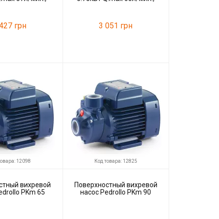
max 45m
H.max 48m
 427 грн
3 051 грн
79463
Код товара:
86880
Tatra-line
Производитель
Tatra-line
товара: 12098
Код товара: 12825
стный вихревой
Поверхностный вихревой
edrollo PKm 65
насос Pedrollo PKm 90