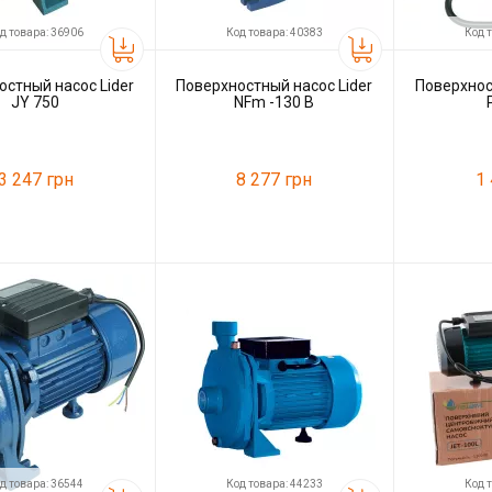
д товара: 36906
Код товара: 40383
Код 
остный насос Lider
Поверхностный насос Lider
Поверхнос
JY 750
NFm -130 В
3 247 грн
8 277 грн
1
36906
Код товара:
40383
Код товара:
ль
Lider
Производитель
Lider
Производитель
д товара: 36544
Код товара: 44233
Код 