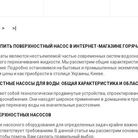
52374
Код товара:
36911
Код товара:
ль
Lider
Производитель
Lider
Производитель
>
>|
УПИТЬ ПОВЕРХНОСТНЫЙ НАСОС В ИНТЕРНЕТ-МАГАЗИНЕ ГОРЯЧ
гаты являются неотъемлемой частью современных систем водосна
го перекачивания жидкости. Мы рассмотрим общие характеристик
ия. Подробно остановимся на бытовых и промышленных экземпляр
 цены и как приобрести в столице Украины, Киеве.
СТНЫЕ НАСОСЫ ДЛЯ ВОДЫ: ОБЩАЯ ХАРАКТЕРИСТИКА И ОБЛА
ют собой технологически продвинутые устройства, спроектирован
доснабжения. Они находят широкое применение в домашнем и пр
ю перекачку воды на значительные расстояния.
ЕРХНОСТНЫХ НАСОСОВ
е насосного оборудования для определенных задач крайне важно 
ответствует требованиям. В данной статье мы рассмотрим основн
чтобы помочь Вам сделать правильный выбор.