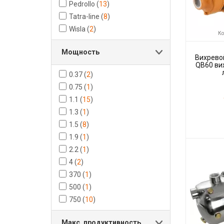
Pedrollo
(
13
)
Tatra-line
(
8
)
Wisla
(
2
)
Ко
Мощность
Вихревой
QB60 вих
0.37
(
2
)
0.75
(
1
)
1.1
(
15
)
1.3
(
1
)
1.5
(
8
)
1.9
(
1
)
Код товара:
Производите
2.2
(
1
)
4
(
2
)
370
(
1
)
500
(
1
)
750
(
10
)
Макс. продуктивность