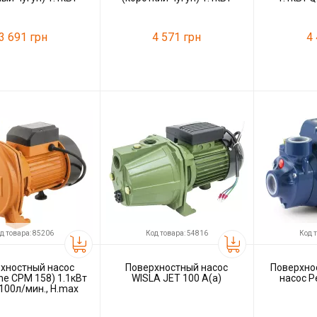
л/мин., H.max 45m
Q.max 50л/мин., H.max 45m
H.
3 691 грн
4 571 грн
4
34237
Код товара:
79462
Код товара:
ль
Tatra-line
Производитель
Tatra-line
Производитель
д товара: 85206
Код товара: 54816
Код 
хностный насос
Поверхностный насос
Поверхно
ne СРМ 158) 1.1кВт
WISLA JET 100 A(a)
насос P
100л/мин., H.max
30m