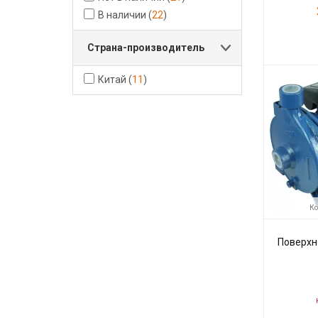
В наличии
(
22
)
Страна-производитель
Код товара:
Производите
Китай
(
11
)
Ко
Поверхн
Н