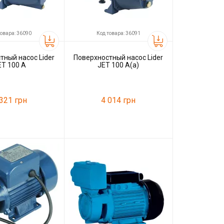
товара: 36090
Код товара: 36091
тный насос Lider
Поверхностный насос Lider
ET 100 A
JET 100 A(a)
 321 грн
4 014 грн
36090
Код товара:
36091
Lider
Производитель
Lider