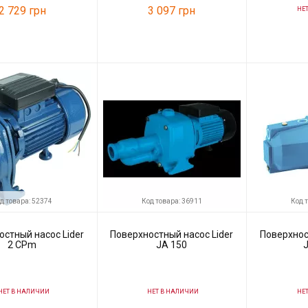
2 729 грн
3 097 грн
НЕТ
Код товара:
Производитель
85206
Код товара:
54816
ль
Tatra-line
Производитель
Wisla
д товара: 52374
Код товара: 36911
Код 
остный насос Lider
Поверхностный насос Lider
Поверхнос
2 CPm
JA 150
ЕТ В НАЛИЧИИ
НЕТ В НАЛИЧИИ
НЕТ