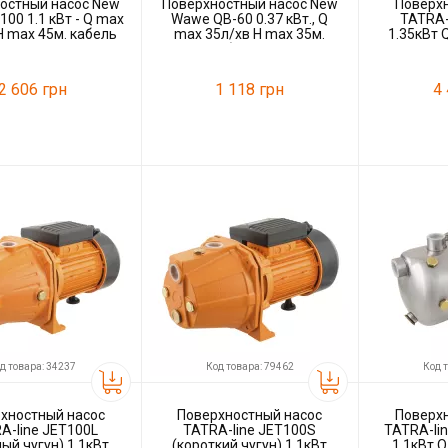
остный насос New
Поверхностный насос New
Поверх
00 1.1 кВт - Q max
Wawe QB-60 0.37 кВт., Q
TATRA-
H max 45м. кабель
max 35л/хв H max 35м.
1.35кВт 
1,1м
кабель 1,1м
H.
2 606 грн
1 118 грн
4
90106
Код товара:
90077
Код товара:
ль
New Wave
Производитель
New Wave
Производитель
д товара: 34237
Код товара: 79462
Код 
хностный насос
Поверхностный насос
Поверх
A-line JET100L
TATRA-line JET100S
TATRA-lin
ый чугун) 1.1кВт
(короткий чугун) 1.1кВт
1.1кВт Q