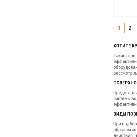
Код товара:
Производите
1
2
ХОТИТЕ К
Такие агре
эффективно
оборудован
рассмотрим
ПОВЕРХНО
Представля
системы во
эффективну
ВИДЫ ПОВ
При подбор
образом со
действия, 