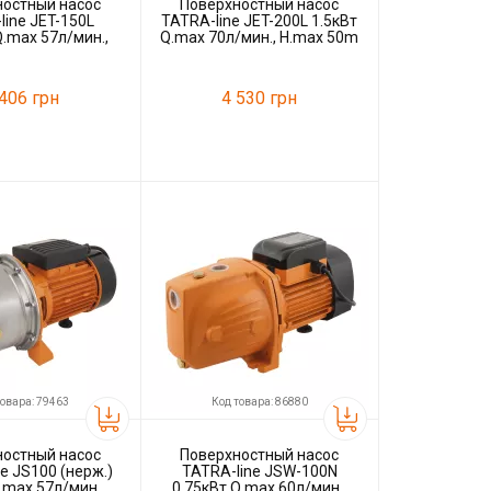
ностный насос
Поверхностный насос
line JET-150L
TATRA-line JET-200L 1.5кВт
Q.max 57л/мин.,
Q.max 70л/мин., H.max 50m
max 50m
 406 грн
4 530 грн
86876
Код товара:
86879
Tatra-line
Производитель
Tatra-line
товара: 79463
Код товара: 86880
ностный насос
Поверхностный насос
e JS100 (нерж.)
TATRA-line JSW-100N
.max 57л/мин.,
0.75кВт Q.max 60л/мин.,