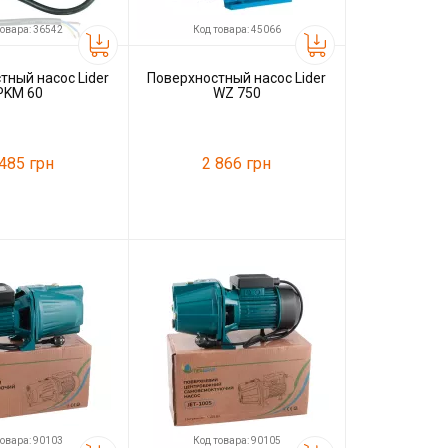
товара: 36542
Код товара: 45066
тный насос Lider
Поверхностный насос Lider
PKM 60
WZ 750
 485 грн
2 866 грн
36542
Код товара:
45066
Lider
Производитель
Lider
товара: 90103
Код товара: 90105