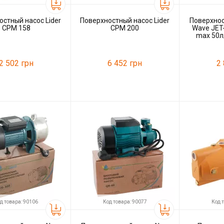
остный насос Lider
Поверхностный насос Lider
Поверхно
СРМ 158
СРМ 200
Wave JET-
max 50л
ка
2 502 грн
6 452 грн
2
36544
Код товара:
44233
Код товара:
ль
Lider
Производитель
Lider
Производитель
д товара: 90106
Код товара: 90077
Код 