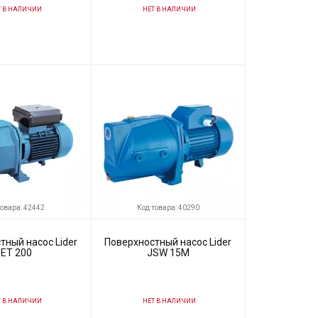
 В НАЛИЧИИ
НЕТ В НАЛИЧИИ
12098
Код товара:
12825
Pedrollo
Производитель
Pedrollo
товара: 42442
Код товара: 40290
тный насос Lider
Поверхностный насос Lider
JET 200
JSW 15М
 В НАЛИЧИИ
НЕТ В НАЛИЧИИ