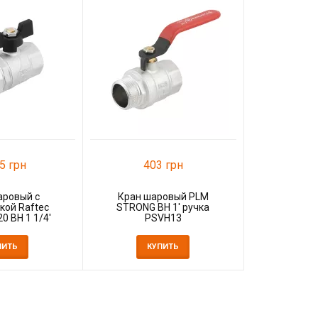
31
Кран шаро
ВВ 1 1
К
5 грн
403 грн
аровый с
Кран шаровый PLM
кой Raftec
STRONG ВН 1' ручка
0 ВН 1 1/4'
PSVH13
BS4
ПИТЬ
КУПИТЬ