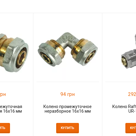
грн
94 грн
292
ежуточная
Колено промежуточное
Колено Raf
я 16x16 мм
неразборное 16x16 мм
UR-
ИТЬ
КУПИТЬ
КУ