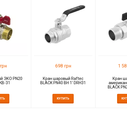
грн
698 грн
1 58
й ЭКО PN20
Кран шаровый Raftec
Кран ш
EKB-31
BLACK PN40 ВН 1' DRH31
американ
BLACK PN2
DR
ИТЬ
КУПИТЬ
КУ