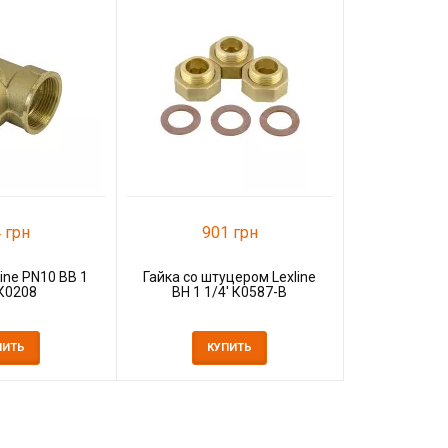
22
Ниппель Lex
1/4'x3
К
 грн
901 грн
ine PN10 ВВ 1
Гайка со штуцером Lexline
 К0208
ВН 1 1/4' К0587-В
ПИТЬ
КУПИТЬ