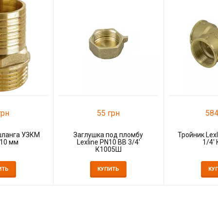
грн
55 грн
584
шланга УЗКМ
Заглушка под пломбу
Тройник Lexl
'10 мм
Lexline PN10 ВВ 3/4'
1/4'
К1005Ш
ИТЬ
КУПИТЬ
КУ