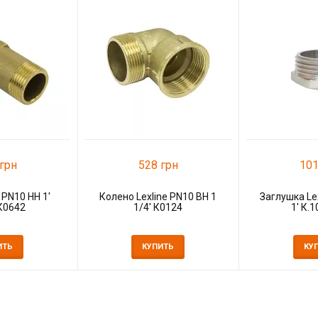
грн
528 грн
101
 PN10 НН 1'
Колено Lexline PN10 ВН 1
Заглушка Le
К0642
1/4' К0124
1' К.
ИТЬ
КУПИТЬ
КУ