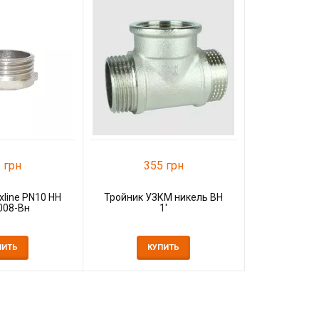
1 2
Тройник Lex
К.0
К
 грн
355 грн
xline PN10 НН
Тройник УЗКМ никель ВН
1008-Вн
1'
ПИТЬ
КУПИТЬ