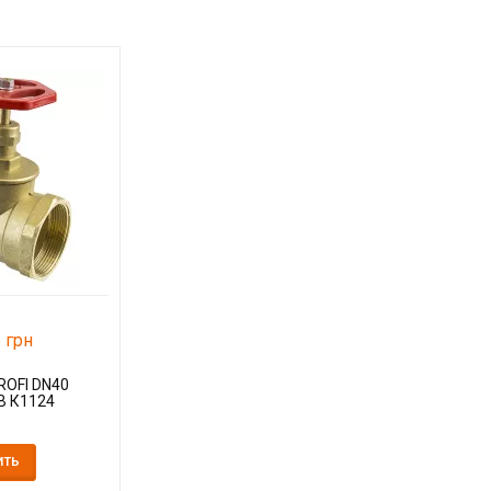
 грн
ROFI DN40
ВВ К1124
ИТЬ