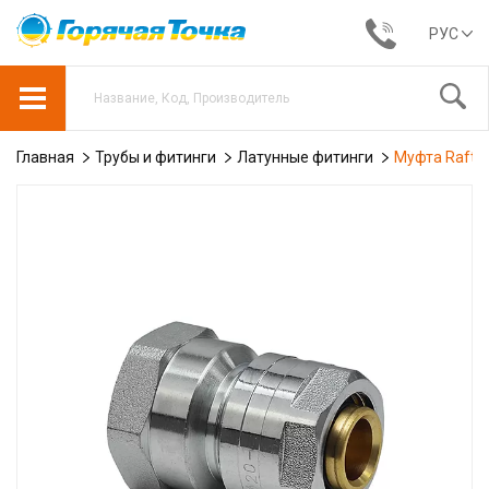
РУС
Главная
Трубы и фитинги
Латунные фитинги
Муфта Raftec