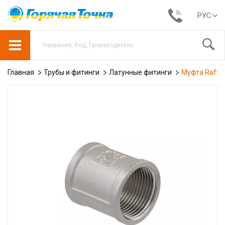
РУС
Главная
Трубы и фитинги
Латунные фитинги
Муфта Raftec