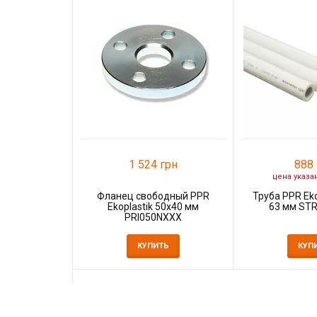
1 524 грн
888 
цена указа
Фланец свободный PPR
Труба PPR Eko
Ekoplastik 50x40 мм
63 мм ST
PRI050NXXX
КУПИТЬ
КУП