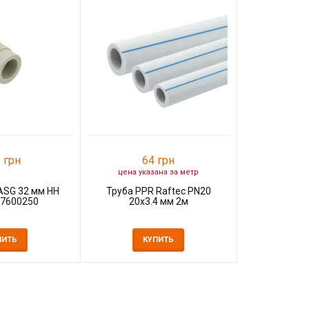
2
Тройник 
PPR ЭКО 
К
 грн
64 грн
цена указана за метр
ASG 32 мм НН
Труба PPR Raftec PN20
17600250
20x3.4 мм 2м
ПИТЬ
КУПИТЬ