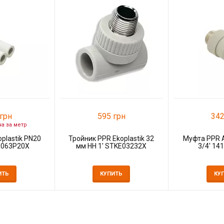
грн
595 грн
342
на за метр
plastik PN20
Тройник PPR Ekoplastik 32
Муфта PPR 
R063P20X
мм НН 1' STKE03232X
3/4' 14
ИТЬ
КУПИТЬ
КУ