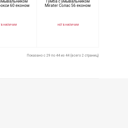
 умывальником
Тумба с умывальником
рокси 60 економ
Mirater Солас 56 економ
 В НАЛИЧИИ
НЕТ В НАЛИЧИИ
87121
Код товара:
87120
Mirater
Производитель
Mirater
Показано с 29 по 44 из 44 (всего 2 страниц)