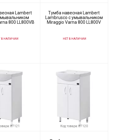
весная Lambert
Тумба навесная Lambert
 умывальником
Lambrusco с умывальником
arna 800 LL800VB
Miraggio Varna 800 LL800V
 В НАЛИЧИИ
НЕТ В НАЛИЧИИ
77121
Код товара:
73782
Lambert
Производитель
Lambert
товара: 87121
Код товара: 87120