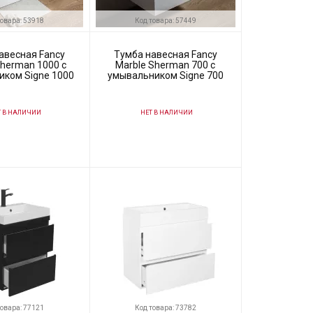
товара: 53918
Код товара: 57449
авесная Fancy
Тумба навесная Fancy
Sherman 1000 с
Marble Sherman 700 с
иком Signe 1000
умывальником Signe 700
 В НАЛИЧИИ
НЕТ В НАЛИЧИИ
53918
Код товара:
57449
Fancy Marble
Производитель
Fancy Marble
товара: 77121
Код товара: 73782