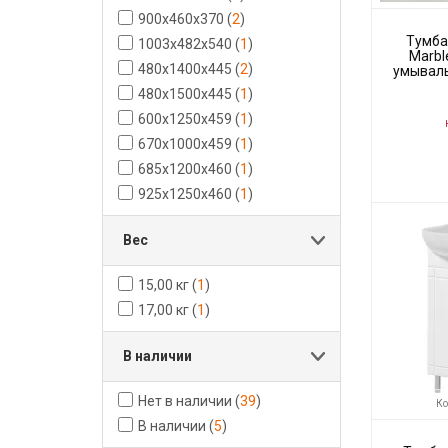
900x460x370
(
2
)
Тумба
1003x482x540
(
1
)
Marble
480x1400x445
(
2
)
умываль
480x1500x445
(
1
)
600x1250x459
(
1
)
Н
670x1000x459
(
1
)
685x1200x460
(
1
)
Код товара:
925х1250х460
(
1
)
Производите
Вес
15,00 кг
(
1
)
17,00 кг
(
1
)
В наличии
Нет в наличии
(
39
)
Ко
В наличии
(
5
)