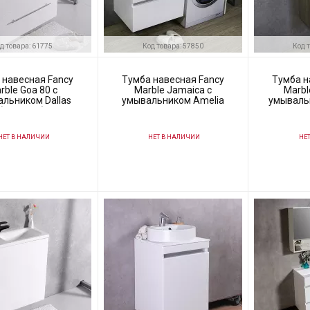
д товара: 61775
Код товара: 57850
Код 
 навесная Fancy
Тумба навесная Fancy
Тумба н
rble Goa 80 с
Marble Jamaica с
Marbl
льником Dallas
умывальником Amelia
умываль
(1108101)
1250L арт.0712301
ЕТ В НАЛИЧИИ
НЕТ В НАЛИЧИИ
НЕТ
61775
Код товара:
57850
Код товара:
ль
Fancy Marble
Производитель
Fancy Marble
Производитель