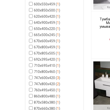
600x550x459
(
1
)
Ко
600x850x500
(
1
)
620x600x420
(
1
)
Тумба
640x900x459
(
1
)
Ma
умыва
650x400x220
(
1
)
с
665x500x245
(
1
)
Н
670x600x459
(
1
)
670x800x459
(
1
)
670x805x505
(
1
)
Код товара:
Производите
692x395x420
(
1
)
710x695x410
(
1
)
710x800x460
(
1
)
747х600х420
(
3
)
747х800х420
(
2
)
760x495x450
(
1
)
860x800x480
(
1
)
870x580x380
(
1
)
870x660x380
(
1
)
Ко