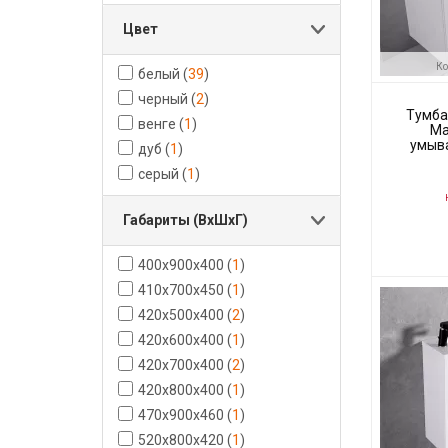
Цвет
Ко
белый
(
39
)
черный
(
2
)
Тумба
венге
(
1
)
Ma
умыва
дуб
(
1
)
серый
(
1
)
Н
Габариты (ВхШхГ)
Код товара:
400x900x400
(
1
)
Производите
410x700x450
(
1
)
420x500x400
(
2
)
420x600x400
(
1
)
420x700x400
(
2
)
420x800x400
(
1
)
470x900x460
(
1
)
520x800x420
(
1
)