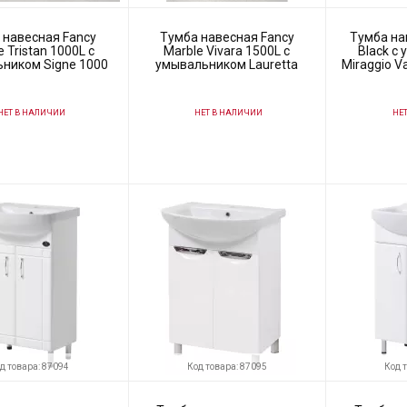
 навесная Fancy
Тумба навесная Fancy
Тумба на
 Tristan 1000L с
Marble Vivara 1500L с
Black с
ником Signe 1000
умывальником Lauretta
Miraggio V
1500
ЕТ В НАЛИЧИИ
НЕТ В НАЛИЧИИ
НЕТ
61788
Код товара:
61773
Код товара:
ль
Fancy Marble
Производитель
Fancy Marble
Производитель
д товара: 87094
Код товара: 87095
Код 