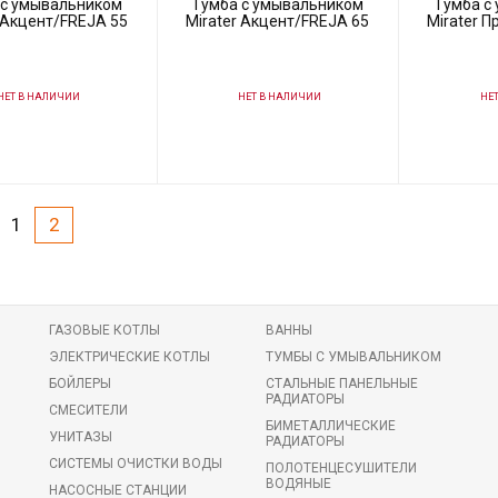
 с умывальником
Тумба с умывальником
Тумба с
r Акцент/FREJA 55
Mirater Акцент/FREJA 65
Mirater П
ЕТ В НАЛИЧИИ
НЕТ В НАЛИЧИИ
НЕТ
87094
Код товара:
87095
Код товара:
ль
Mirater
Производитель
Mirater
Производитель
1
2
ГАЗОВЫЕ КОТЛЫ
ВАННЫ
ЭЛЕКТРИЧЕСКИЕ КОТЛЫ
ТУМБЫ С УМЫВАЛЬНИКОМ
БОЙЛЕРЫ
СТАЛЬНЫЕ ПАНЕЛЬНЫЕ
РАДИАТОРЫ
СМЕСИТЕЛИ
БИМЕТАЛЛИЧЕСКИЕ
УНИТАЗЫ
РАДИАТОРЫ
СИСТЕМЫ ОЧИСТКИ ВОДЫ
ПОЛОТЕНЦЕСУШИТЕЛИ
ВОДЯНЫЕ
НАСОСНЫЕ СТАНЦИИ