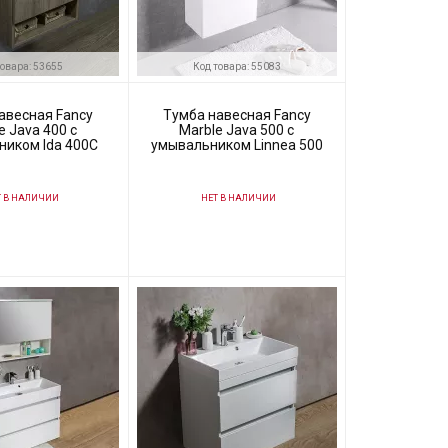
товара: 53655
Код товара: 55083
авесная Fancy
Тумба навесная Fancy
e Java 400 с
Marble Java 500 с
ником Ida 400C
умывальником Linnea 500
 В НАЛИЧИИ
НЕТ В НАЛИЧИИ
53655
Код товара:
55083
Fancy Marble
Производитель
Fancy Marble