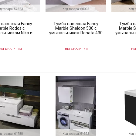
д товара: 57523
Код товара: 60025
Код 
 навесная Fancy
Тумба навесная Fancy
Тумба н
rble Rodos c
Marble Sheldon 500 с
Marble 
льниоком Nika и
умывальником Renata 430
умывальн
толешницей
и столешницей
ЕТ В НАЛИЧИИ
НЕТ В НАЛИЧИИ
НЕТ
57523
Код товара:
60025
Код товара:
ль
Fancy Marble
Производитель
Fancy Marble
Производитель
д товара: 61788
Код товара: 61773
Код 