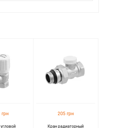
1 3
Термокомп
подключ
Raftec WH
К
 грн
205 грн
 угловой
Кран радиаторный