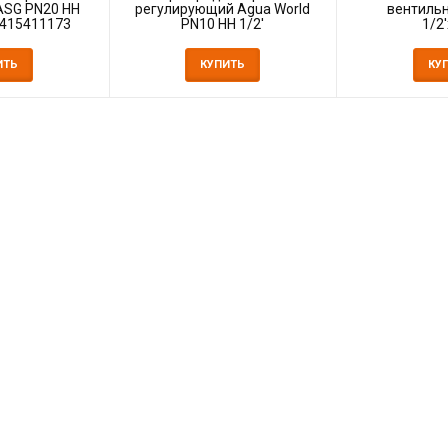
ASG PN20 НН
регулирующий Agua World
вентильн
1415411173
PN10 НН 1/2'
1/2'
ИТЬ
КУПИТЬ
КУ