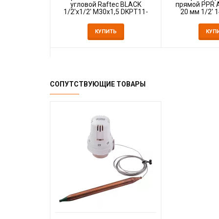
угловой Raftec BLACK
прямой PPR 
1/2'х1/2' М30x1,5 DKPT11-
20 мм 1/2' 
B
КУПИТЬ
КУП
СОПУТСТВУЮЩИЕ ТОВАРЫ